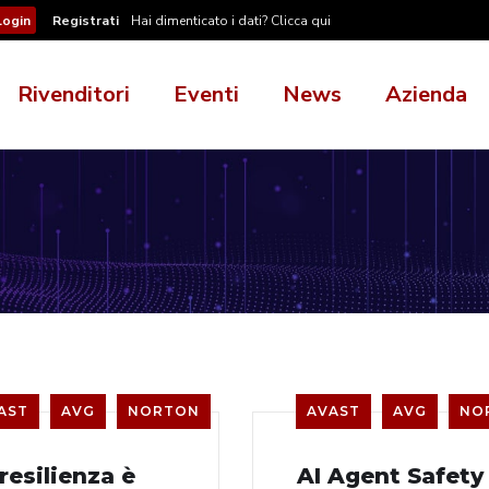
Registrati
Hai dimenticato i dati? Clicca qui
Rivenditori
Eventi
News
Azienda
AST
AVG
NORTON
AVAST
AVG
NO
resilienza è
AI Agent Safety