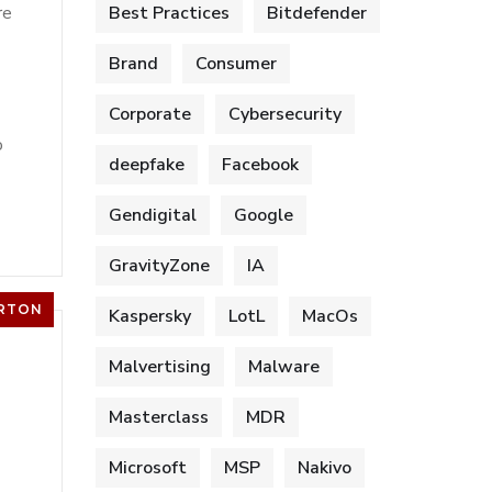
re
Best Practices
Bitdefender
Brand
Consumer
Corporate
Cybersecurity
o
deepfake
Facebook
Gendigital
Google
GravityZone
IA
RTON
Kaspersky
LotL
MacOs
Malvertising
Malware
Masterclass
MDR
Microsoft
MSP
Nakivo