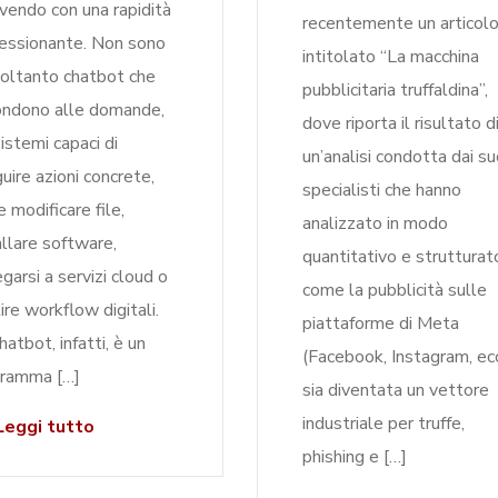
vendo con una rapidità
recentemente un articol
essionante. Non sono
intitolato “La macchina
soltanto chatbot che
pubblicitaria truffaldina”,
ondono alle domande,
dove riporta il risultato d
istemi capaci di
un’analisi condotta dai su
uire azioni concrete,
specialisti che hanno
 modificare file,
analizzato in modo
allare software,
quantitativo e strutturat
egarsi a servizi cloud o
come la pubblicità sulle
ire workflow digitali.
piattaforme di Meta
hatbot, infatti, è un
(Facebook, Instagram, ecc
ramma […]
sia diventata un vettore
industriale per truffe,
eggi tutto
phishing e […]