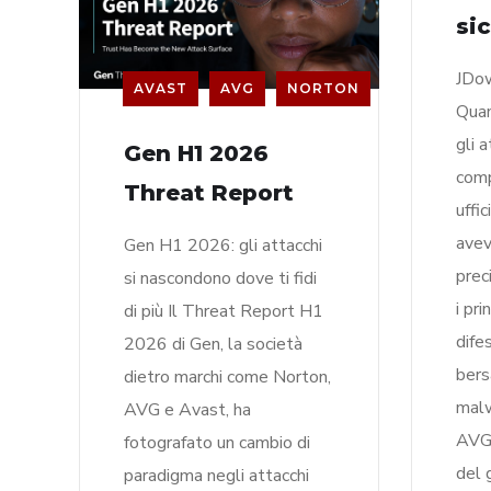
si
JDow
AVAST
AVG
NORTON
Quan
gli 
Gen H1 2026
comp
Threat Report
uffi
avev
Gen H1 2026: gli attacchi
prec
si nascondono dove ti fidi
i pri
di più Il Threat Report H1
difes
2026 di Gen, la società
bers
dietro marchi come Norton,
malw
AVG e Avast, ha
AVG 
fotografato un cambio di
del 
paradigma negli attacchi