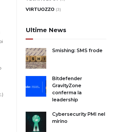
o
VIRTUOZZO
(3)
Ultime News
i
oi
Smishing: SMS frode
o
Bitdefender
GravityZone
conferma la
.)
leadership
Cybersecurity PMI nel
mirino