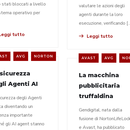
 stati bloccati a livello
valutare le azioni degli
istema operativo per
agenti durante la loro
esecuzione, verificando [
eggi tutto
Leggi tutto
AST
AVG
NORTON
AVAST
AVG
NO
 sicurezza
La macchina
gli Agenti AI
pubblicitaria
truffaldina
icurezza degli Agenti
ta diventando un
Gendigital, nata dalla
enza importante
fusione di NortonLifeLoc
hé gli AI agent stanno
e Avast, ha pubblicato