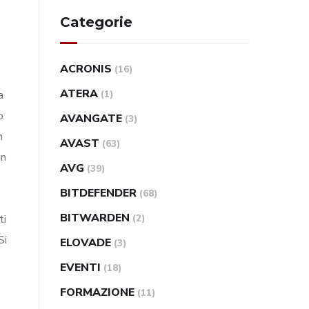
Categorie
ACRONIS
(16)
ATERA
a
(1)
o
AVANGATE
(3)
n
AVAST
(63)
un
AVG
(39)
BITDEFENDER
(68)
BITWARDEN
ti
(2)
Si
ELOVADE
(3)
EVENTI
(18)
FORMAZIONE
(11)