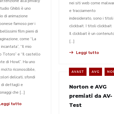
 attenzione alla privacy
nei siti web come malwa
tudio Ghibli è uno
e tracciamento
io di animazione
indesiderato, sono i titoli
ponese famoso per i
clickbait. I titoli clickbait
bellissimi film pieni di
Il clickbait è un contenut
ginazione, come “La
[…]
 incantata”, “Il mio
Leggi tutto
no Totoro” e “Il castello
nte di Howl”. Ha uno
e molto riconoscibile,
AVAST
AVG
NO
olori delicati, sfondi
i di dettagli e
Norton e AVG
onaggi che […]
premiati da AV-
eggi tutto
Test