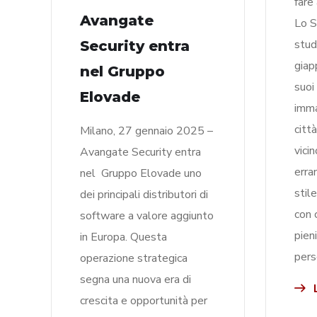
fare
Avangate
Lo S
stud
Security entra
giap
nel Gruppo
suoi 
Elovade
imma
città
Milano, 27 gennaio 2025 –
vici
Avangate Security entra
erra
nel Gruppo Elovade uno
stil
dei principali distributori di
con c
software a valore aggiunto
pien
in Europa. Questa
pers
operazione strategica
segna una nuova era di
L
crescita e opportunità per