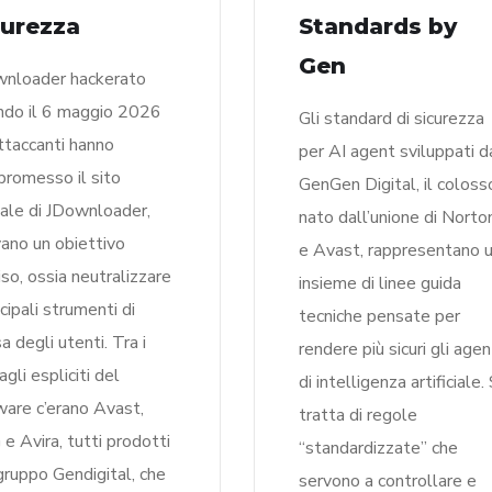
curezza
Standards by
Gen
nloader hackerato
do il 6 maggio 2026
Gli standard di sicurezza
attaccanti hanno
per AI agent sviluppati d
romesso il sito
GenGen Digital, il coloss
ciale di JDownloader,
nato dall’unione di Norto
ano un obiettivo
e Avast, rappresentano 
iso, ossia neutralizzare
insieme di linee guida
ncipali strumenti di
tecniche pensate per
a degli utenti. Tra i
rendere più sicuri gli agen
agli espliciti del
di intelligenza artificiale. 
are c’erano Avast,
tratta di regole
e Avira, tutti prodotti
“standardizzate” che
gruppo Gendigital, che
servono a controllare e