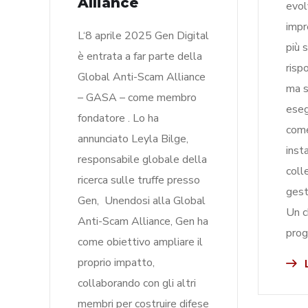
Alliance
evol
impr
L‘8 aprile 2025​ Gen Digital
più 
è entrata a far parte della
risp
Global Anti-Scam Alliance
ma s
– GASA – come membro
eseg
fondatore . Lo ha
come
annunciato Leyla Bilge,
inst
responsabile globale della
coll
ricerca sulle truffe presso
gest
Gen, Unendosi alla Global
Un c
Anti-Scam Alliance, Gen ha
prog
come obiettivo ampliare il
proprio impatto,
L
collaborando con gli altri
membri per costruire difese