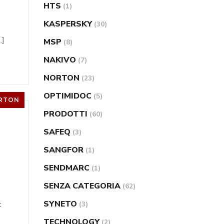
HTS
(1)
KASPERSKY
(30)
…]
MSP
(8)
NAKIVO
(7)
NORTON
(23)
OPTIMIDOC
(5)
RTON
PRODOTTI
(60)
SAFEQ
(3)
SANGFOR
(1)
SENDMARC
(1)
SENZA CATEGORIA
(62)
SYNETO
k
(3)
TECHNOLOGY
(2)