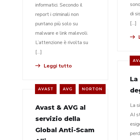
sono
informatici. Secondo il
di s
report i criminali non
[…]
puntano più solo su
malware e link malevoli.
L
L’attenzione è rivolta su
[…]
AV
Leggi tutto
La
AVAST
AVG
NORTON
de
La s
Avast & AVG al
AI s
servizio della
esig
Global Anti-Scam
perc