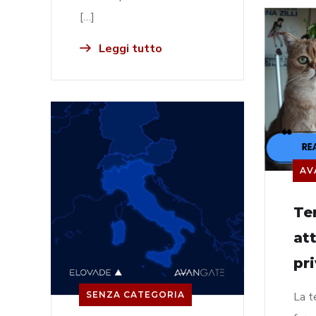
[…]
Leggi tutto
AV
Te
at
pr
SENZA CATEGORIA
La t