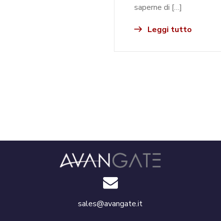
saperne di […]
Leggi tutto
sales@avangate.it