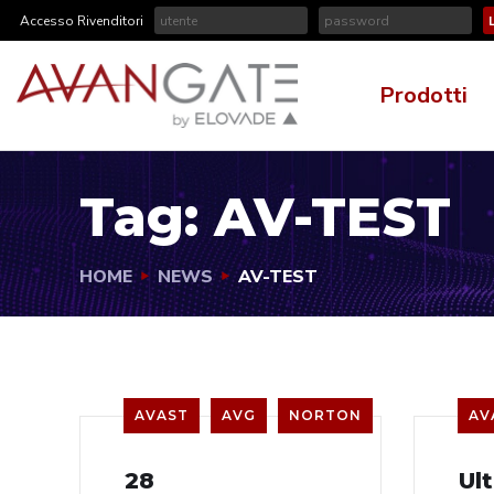
Accesso Rivenditori
Prodotti
Tag:
AV-TEST
HOME
NEWS
AV-TEST
AVAST
AVG
NORTON
AV
28
Ul