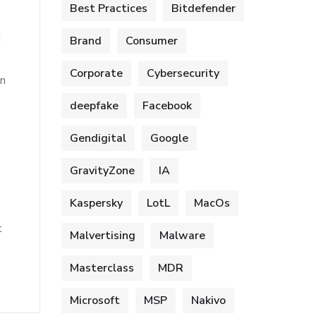
Best Practices
Bitdefender
i
Brand
Consumer
Corporate
Cybersecurity
on
deepfake
Facebook
Gendigital
Google
GravityZone
IA
Kaspersky
LotL
MacOs
t
Malvertising
Malware
Masterclass
MDR
Microsoft
MSP
Nakivo