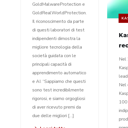
GoldMalwareProtection e
GoldRealWorldProtection.
KA
Il riconoscimento da parte
di questi laboratori di test
Ka
indipendenti dimostra la
re
migliore tecnologia della
società guidata con le
Nel 
principali capacità di
Kasp
apprendimento automatico
lead
e AI. “Sappiamo che questi
Nel 
sono test incredibilmente
Kasp
rigorosi, e siamo orgogliosi
100 
di aver ricevuto premi da
indi
due delle migliori […]
prod
prem