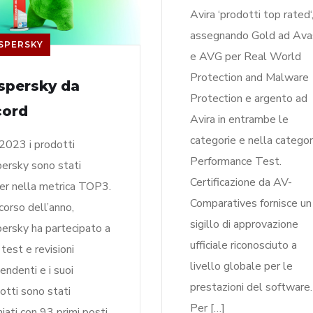
Avira ‘prodotti top rated‘
assegnando Gold ad Ava
SPERSKY
e AVG per Real World
Protection and Malware
spersky da
Protection e argento ad
cord
Avira in entrambe le
categorie e nella categor
2023 i prodotti
Performance Test.
ersky sono stati
Certificazione da AV-
er nella metrica TOP3.
Comparatives fornisce un
corso dell’anno,
sigillo di approvazione
ersky ha partecipato a
ufficiale riconosciuto a
test e revisioni
livello globale per le
pendenti e i suoi
prestazioni del software
otti sono stati
Per […]
iati con 93 primi posti