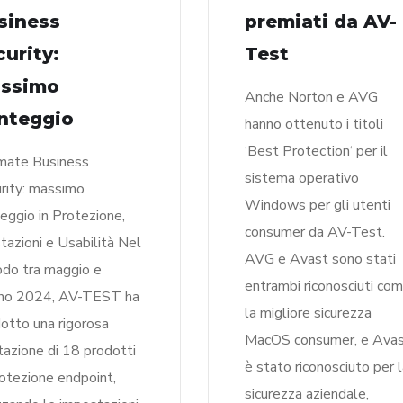
siness
premiati da AV-
curity:
Test
ssimo
Anche Norton e AVG
nteggio
hanno ottenuto i titoli
‘Best Protection‘ per il
mate Business
sistema operativo
rity: massimo
Windows per gli utenti
eggio in Protezione,
consumer da AV-Test.
tazioni e Usabilità Nel
AVG e Avast sono stati
odo tra maggio e
entrambi riconosciuti co
gno 2024, AV-TEST ha
la migliore sicurezza
otto una rigorosa
MacOS consumer, e Ava
tazione di 18 prodotti
è stato riconosciuto per 
rotezione endpoint,
sicurezza aziendale,