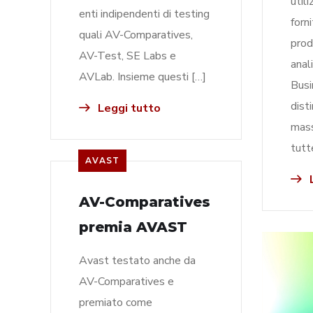
util
enti indipendenti di testing
forni
quali AV-Comparatives,
prod
AV-Test, SE Labs e
anal
AVLab. Insieme questi […]
Busi
dist
Leggi tutto
mass
tutt
AVAST
L
AV-Comparatives
premia AVAST
Avast testato anche da
AV-Comparatives e
premiato come