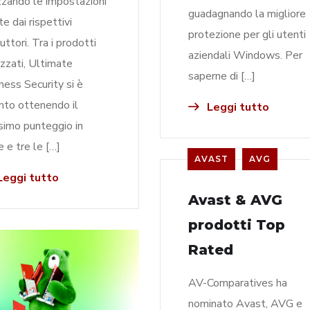
izzando le impostazioni
guadagnando la migliore
te dai rispettivi
protezione per gli utenti
uttori. Tra i prodotti
aziendali Windows. Per
izzati, Ultimate
saperne di […]
ness Security si è
into ottenendo il
Leggi tutto
imo punteggio in
e e tre le […]
AVAST
AVG
eggi tutto
Avast & AVG
prodotti Top
Rated
AV-Comparatives ha
nominato Avast, AVG e