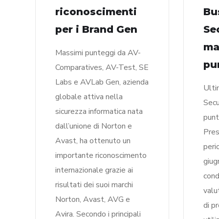
riconoscimenti
Bu
per i Brand Gen
Se
ma
Massimi punteggi da AV-
pu
Comparatives, AV-Test, SE
Labs e AVLab Gen, azienda
Ulti
globale attiva nella
Secu
sicurezza informatica nata
punt
dall’unione di Norton e
Pres
Avast, ha ottenuto un
peri
importante riconoscimento
giu
internazionale grazie ai
cond
risultati dei suoi marchi
valu
Norton, Avast, AVG e
di p
Avira. Secondo i principali