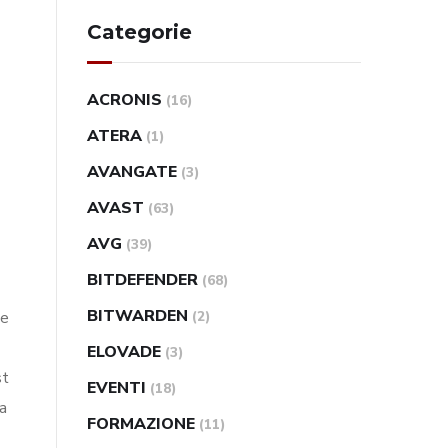
Categorie
ACRONIS
(16)
ATERA
(1)
AVANGATE
(3)
AVAST
(63)
AVG
(39)
BITDEFENDER
(68)
BITWARDEN
me
(2)
ELOVADE
(3)
st
EVENTI
(18)
la
FORMAZIONE
(11)