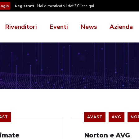
Registrati
Hai dimenticato i dati? Clicca qui
Rivenditori
Eventi
News
Azienda
AST
AVAST
AVG
NO
timate
Norton e AVG