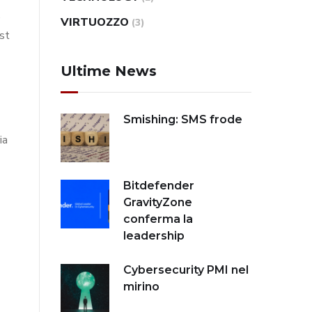
,
VIRTUOZZO
(3)
st
Ultime News
Smishing: SMS frode
ia
Bitdefender
GravityZone
conferma la
leadership
Cybersecurity PMI nel
.
mirino