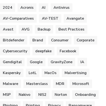
2024
Acronis
AI
Antivirus
AV-Comparatives
AV-TEST
Avangate
Avast
AVG
Backup
Best Practices
Bitdefender
Brand
Consumer
Corporate
Cybersecurity
deepfake
Facebook
Gendigital
Google
GravityZone
IA
Kaspersky
LotL
MacOs
Malvertising
Malware
Masterclass
MDR
Microsoft
MSP
Nakivo
NIS2
Norton
Onboarding
Phishing
Printing
Privacy
Ransomware