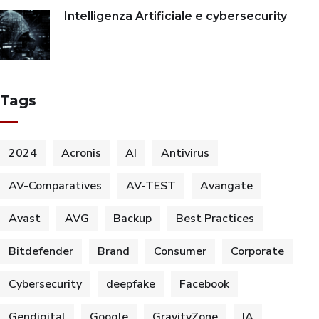
Intelligenza Artificiale e cybersecurity
Tags
2024
Acronis
AI
Antivirus
AV-Comparatives
AV-TEST
Avangate
Avast
AVG
Backup
Best Practices
Bitdefender
Brand
Consumer
Corporate
Cybersecurity
deepfake
Facebook
Gendigital
Google
GravityZone
IA