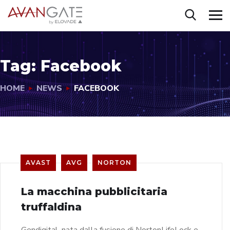
Tag:
Facebook
HOME
NEWS
FACEBOOK
AVAST
AVG
NORTON
La macchina pubblicitaria
truffaldina
Gendigital, nata dalla fusione di NortonLifeLock e