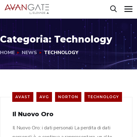
Categoria:
Technology
HOME
NEWS
TECHNOLOGY
AVAST
AVG
NORTON
TECHNOLOGY
Il Nuovo Oro
Il Nuovo Oro: i dati personali La perdita di dati
personali è, e continua a rappresentare, un alto