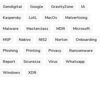
Gendigital
Google
GravityZone
IA
Kaspersky
LotL
MacOs
Malvertising
Malware
Masterclass
MDR
Microsoft
MSP
Nakivo
NIS2
Norton
Onboarding
Phishing
Printing
Privacy
Ransomware
Report
Sicurezza
Virus
Whatsapp
Windows
XDR