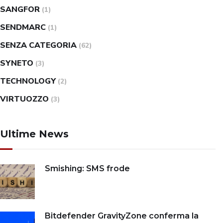
SANGFOR
(1)
SENDMARC
(1)
SENZA CATEGORIA
(62)
SYNETO
(3)
TECHNOLOGY
(2)
VIRTUOZZO
(3)
Ultime News
Smishing: SMS frode
Bitdefender GravityZone conferma la