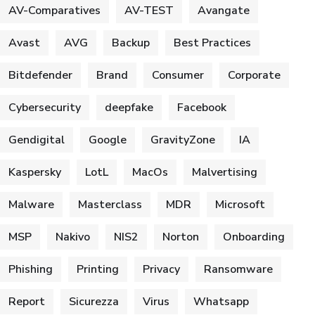
AV-Comparatives
AV-TEST
Avangate
Avast
AVG
Backup
Best Practices
Bitdefender
Brand
Consumer
Corporate
Cybersecurity
deepfake
Facebook
Gendigital
Google
GravityZone
IA
Kaspersky
LotL
MacOs
Malvertising
Malware
Masterclass
MDR
Microsoft
MSP
Nakivo
NIS2
Norton
Onboarding
Phishing
Printing
Privacy
Ransomware
Report
Sicurezza
Virus
Whatsapp