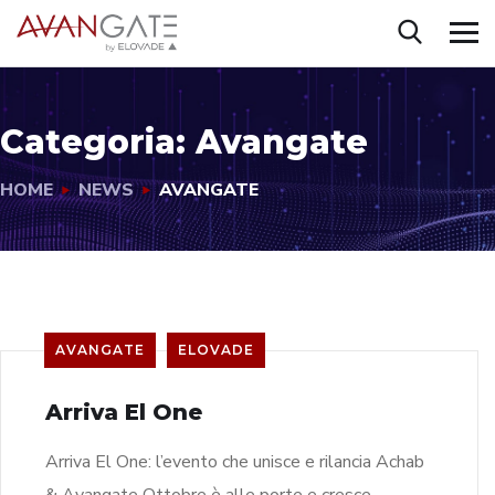
Categoria:
Avangate
HOME
NEWS
AVANGATE
AVANGATE
ELOVADE
Arriva El One
Arriva El One: l’evento che unisce e rilancia Achab
& Avangate Ottobre è alle porte e cresce