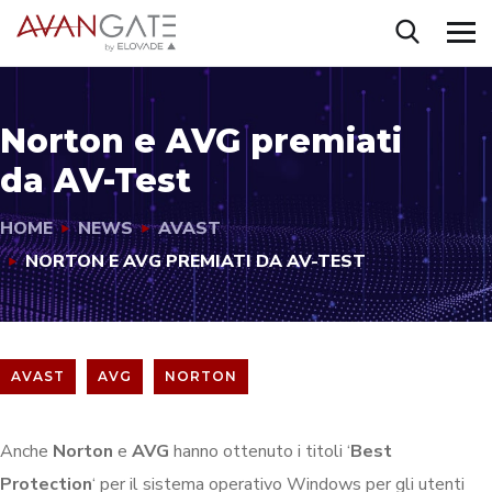
Norton e AVG premiati
da AV-Test
HOME
NEWS
AVAST
NORTON E AVG PREMIATI DA AV-TEST
AVAST
AVG
NORTON
Anche
Norton
e
AVG
hanno ottenuto i titoli ‘
Best
Protection
‘ per il sistema operativo Windows per gli utenti