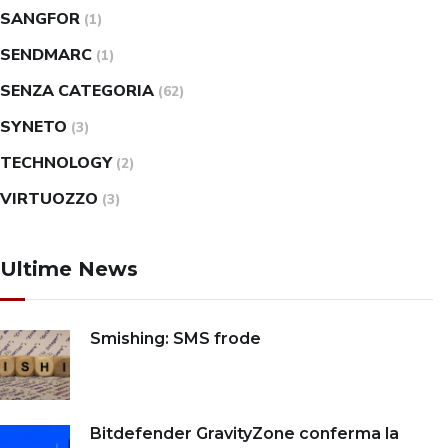
SANGFOR
(1)
SENDMARC
(1)
SENZA CATEGORIA
(62)
SYNETO
(3)
TECHNOLOGY
(2)
VIRTUOZZO
(3)
Ultime News
Smishing: SMS frode
Bitdefender GravityZone conferma la