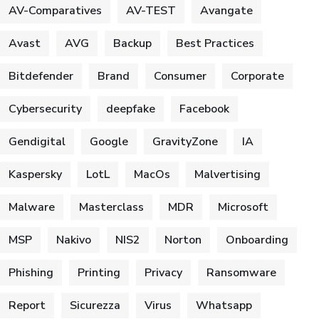
AV-Comparatives
AV-TEST
Avangate
Avast
AVG
Backup
Best Practices
Bitdefender
Brand
Consumer
Corporate
Cybersecurity
deepfake
Facebook
Gendigital
Google
GravityZone
IA
Kaspersky
LotL
MacOs
Malvertising
Malware
Masterclass
MDR
Microsoft
MSP
Nakivo
NIS2
Norton
Onboarding
Phishing
Printing
Privacy
Ransomware
Report
Sicurezza
Virus
Whatsapp