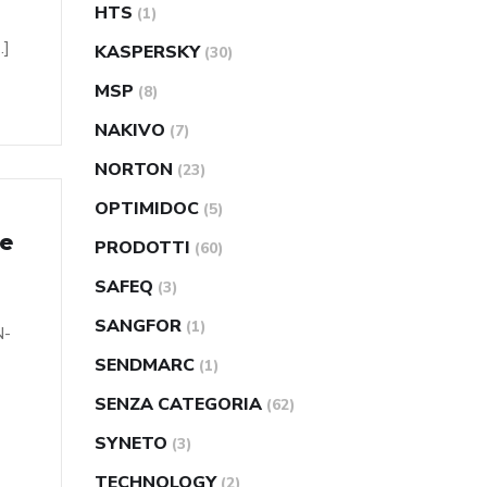
HTS
(1)
…]
KASPERSKY
(30)
MSP
(8)
NAKIVO
(7)
NORTON
(23)
OPTIMIDOC
(5)
le
PRODOTTI
(60)
SAFEQ
(3)
SANGFOR
(1)
N-
SENDMARC
(1)
SENZA CATEGORIA
(62)
SYNETO
(3)
TECHNOLOGY
(2)