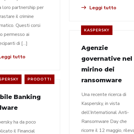
a loro partnership per
Leggi tutto
rastare il crimine
rmatico. Questi corsi
KASPERSKY
o permesso ai
ecipanti di […]
Agenzie
eggi tutto
governative nel
mirino dei
ransomware
SPERSKY
PRODOTTI
Una recente ricerca di
bile Banking
Kaspersky, in vista
lware
dell’International Anti-
Ransomware Day che
ersky ha da poco
ricorre il 12 maggio, rilev
licato il Financial