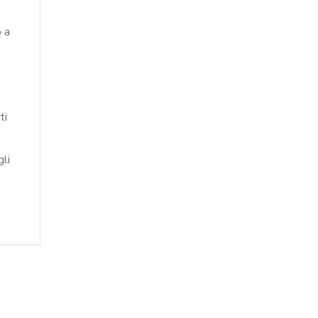
 a
ti
gli