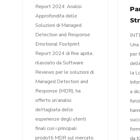
Report 2024: Analisi
Pa
Approfondita delle
St
Soluzioni di Managed
Detection and Response
INT
Emotional Footprint
Una 
Report 2024 di fine aprile,
per 
rilasciato da Software
dell
Reviews per le soluzioni di
la L
Managed Detection and
Info
Response (MDR), ha
a di
offerto un’analisi
funz
dettagliata delle
hann
esperienze degli utenti
succ
finali con i principali
form
prodotti MDR sul mercato.
da K