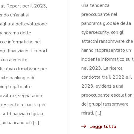
una tendenza
at Report per il 2023,
preoccupante nel
endo un’analisi
panorama globale della
agliata dell’evoluzione
cybersecurity, con gli
panorama delle
attacchi ransomware che
cce informatiche nel
hanno rappresentato un
re finanziario. Il report
incidente informatico su t
la un aumento
nel 2023. La ricerca,
ificativo di malware per
condotta tra il 2022 e il
obile banking e di
2023, evidenzia una
hing legato alle
preoccupante escalation
tovalute, segnalando
dei gruppi ransomware
crescente minaccia per
mirati. […]
sset finanziari digitali.
ojan bancario più […]
Leggi tutto