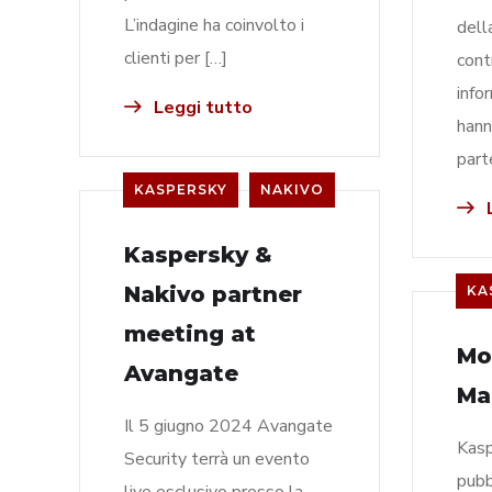
L’indagine ha coinvolto i
dell
clienti per […]
cont
info
Leggi tutto
hann
part
KASPERSKY
NAKIVO
L
Kaspersky &
Nakivo partner
KA
meeting at
Mo
Avangate
Ma
Il 5 giugno 2024 Avangate
Kasp
Security terrà un evento
pubb