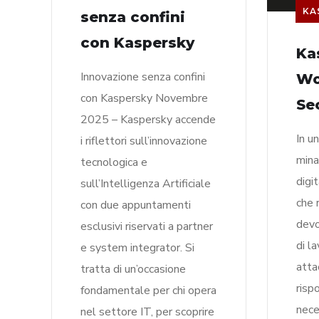
KA
senza confini
con Kaspersky
Ka
Innovazione senza confini
Wo
con Kaspersky Novembre
Se
2025 – Kaspersky accende
In u
i riflettori sull’innovazione
mina
tecnologica e
digi
sull’Intelligenza Artificiale
che 
con due appuntamenti
devo
esclusivi riservati a partner
di l
e system integrator. Si
attac
tratta di un’occasione
risp
fondamentale per chi opera
nece
nel settore IT, per scoprire