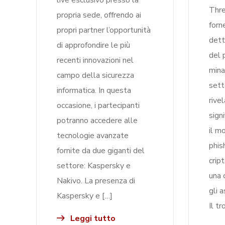
live esclusivo presso la
Thre
propria sede, offrendo ai
forn
propri partner l’opportunità
dett
di approfondire le più
del 
recenti innovazioni nel
mina
campo della sicurezza
setto
informatica. In questa
rive
occasione, i partecipanti
sign
potranno accedere alle
il m
tecnologie avanzate
phis
fornite da due giganti del
crip
settore: Kaspersky e
una 
Nakivo. La presenza di
gli a
Kaspersky e […]
Il tr
Leggi tutto