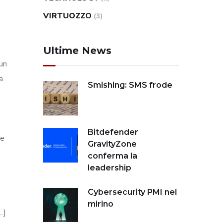
VIRTUOZZO
(3)
Ultime News
un
a
Smishing: SMS frode
Bitdefender
ne
GravityZone
conferma la
leadership
à
Cybersecurity PMI nel
mirino
…]