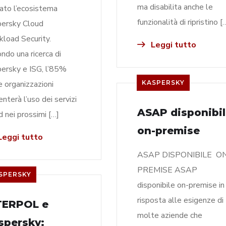
ma disabilita anche le
iato l’ecosistema
funzionalità di ripristino [
ersky Cloud
load Security.
Leggi tutto
ndo una ricerca di
ersky e ISG, l’85%
e organizzazioni
KASPERSKY
nterà l’uso dei servizi
ASAP disponibi
d nei prossimi […]
on-premise
eggi tutto
ASAP DISPONIBILE O
PREMISE ASAP
SPERSKY
disponibile on-premise in
risposta alle esigenze di
TERPOL e
molte aziende che
spersky: