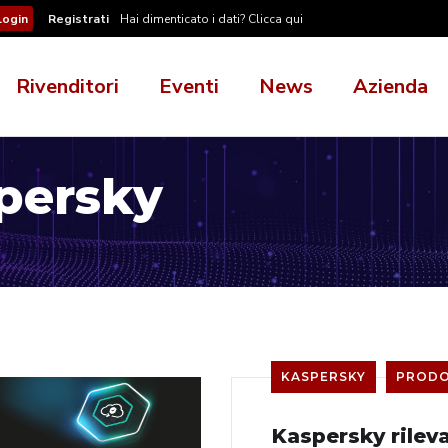
Registrati
Hai dimenticato i dati? Clicca qui
Rivenditori
Eventi
News
Azienda
persky
KASPERSKY
PRODO
Kaspersky rilev