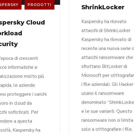
SPERSKY
PRODOTTI
ShrinkLocker
Kaspersky ha rilevato
spersky Cloud
attacchi di ShrinkLocker
rkload
Kaspersky ha rilevato di
curity
recente una nuova serie d
attacchi ransomware che
n’epoca di crescenti
sfruttano BitLocker di
cce informatiche e
Microsoft per crittografa
talizzazione molto più
i file aziendali. Gli Hacker
rapida, le aziende
usano il ransomware
no proteggere i carichi
denominato “ShrinkLocke
avoro in cloud da
e le sue varianti. Questo
chi sofisticati. Per
ransomware non si limita
ondere a questa
solo a crittografare i file,
ssità, Kaspersky ha