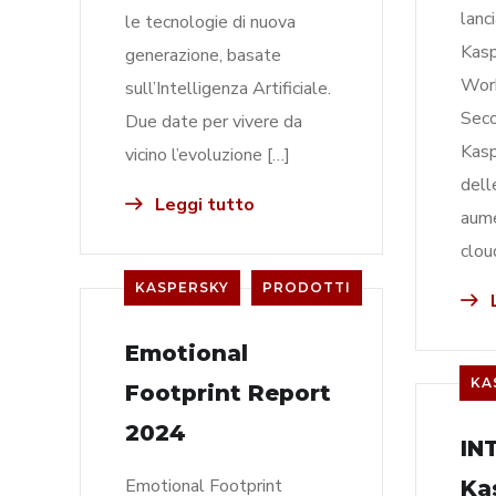
lanc
le tecnologie di nuova
Kasp
generazione, basate
Work
sull’Intelligenza Artificiale.
Seco
Due date per vivere da
Kasp
vicino l’evoluzione […]
dell
Leggi tutto
aume
clou
KASPERSKY
PRODOTTI
L
Emotional
KA
Footprint Report
2024
IN
Emotional Footprint
Ka