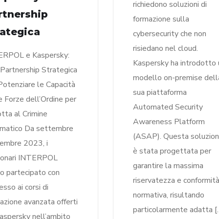
richiedono soluzioni di
rtnership
formazione sulla
rategica
cybersecurity che non
risiedano nel cloud.
ERPOL e Kaspersky:
Kaspersky ha introdotto 
Partnership Strategica
modello on-premise dell
Potenziare le Capacità
sua piattaforma
e Forze dell’Ordine per
Automated Security
otta al Crimine
Awareness Platform
rmatico Da settembre
(ASAP). Questa soluzio
cembre 2023, i
è stata progettata per
ionari INTERPOL
garantire la massima
o partecipato con
riservatezza e conformit
esso ai corsi di
normativa, risultando
azione avanzata offerti
particolarmente adatta [
aspersky nell’ambito