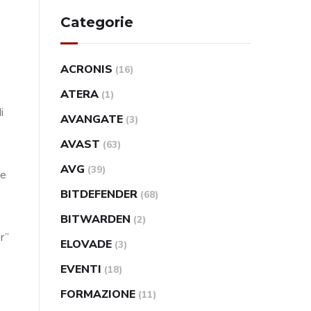
Categorie
ACRONIS
(16)
ATERA
(1)
i
AVANGATE
(3)
AVAST
(63)
AVG
(39)
re
BITDEFENDER
(68)
BITWARDEN
(2)
r”
ELOVADE
(3)
EVENTI
(18)
FORMAZIONE
(11)