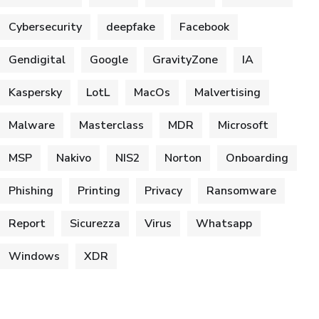
Cybersecurity
deepfake
Facebook
Gendigital
Google
GravityZone
IA
Kaspersky
LotL
MacOs
Malvertising
Malware
Masterclass
MDR
Microsoft
MSP
Nakivo
NIS2
Norton
Onboarding
Phishing
Printing
Privacy
Ransomware
Report
Sicurezza
Virus
Whatsapp
Windows
XDR