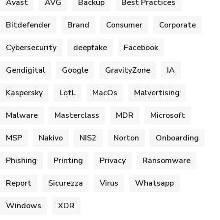
Avast
AVG
Backup
Best Practices
Bitdefender
Brand
Consumer
Corporate
Cybersecurity
deepfake
Facebook
Gendigital
Google
GravityZone
IA
Kaspersky
LotL
MacOs
Malvertising
Malware
Masterclass
MDR
Microsoft
MSP
Nakivo
NIS2
Norton
Onboarding
Phishing
Printing
Privacy
Ransomware
Report
Sicurezza
Virus
Whatsapp
Windows
XDR