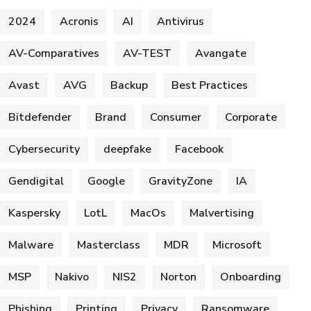
2024
Acronis
AI
Antivirus
AV-Comparatives
AV-TEST
Avangate
Avast
AVG
Backup
Best Practices
Bitdefender
Brand
Consumer
Corporate
Cybersecurity
deepfake
Facebook
Gendigital
Google
GravityZone
IA
Kaspersky
LotL
MacOs
Malvertising
Malware
Masterclass
MDR
Microsoft
MSP
Nakivo
NIS2
Norton
Onboarding
Phishing
Printing
Privacy
Ransomware