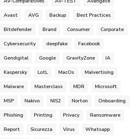
AV-Comparatives
AV-TEST
Avangate
Avast
AVG
Backup
Best Practices
Bitdefender
Brand
Consumer
Corporate
Cybersecurity
deepfake
Facebook
Gendigital
Google
GravityZone
IA
Kaspersky
LotL
MacOs
Malvertising
Malware
Masterclass
MDR
Microsoft
MSP
Nakivo
NIS2
Norton
Onboarding
Phishing
Printing
Privacy
Ransomware
Report
Sicurezza
Virus
Whatsapp