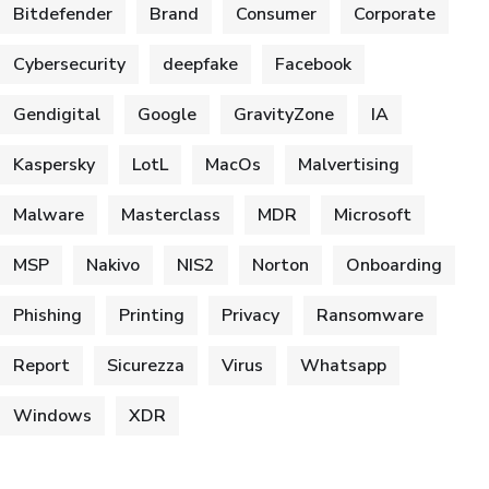
Bitdefender
Brand
Consumer
Corporate
Cybersecurity
deepfake
Facebook
Gendigital
Google
GravityZone
IA
Kaspersky
LotL
MacOs
Malvertising
Malware
Masterclass
MDR
Microsoft
MSP
Nakivo
NIS2
Norton
Onboarding
Phishing
Printing
Privacy
Ransomware
Report
Sicurezza
Virus
Whatsapp
Windows
XDR