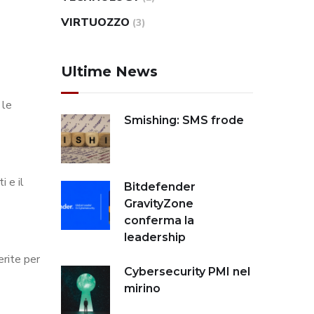
VIRTUOZZO
(3)
Ultime News
 le
Smishing: SMS frode
i e il
Bitdefender
GravityZone
conferma la
leadership
erite per
Cybersecurity PMI nel
mirino