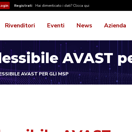
Registrati
Hai dimenticato i dati? Clicca qui
Rivenditori
Eventi
News
Azienda
lessibile AVAST p
SSIBILE AVAST PER GLI MSP