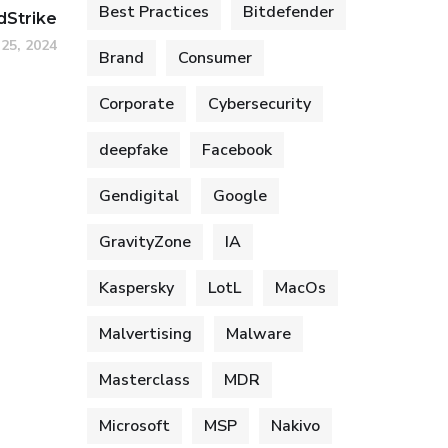
Best Practices
Bitdefender
dStrike
 25, 2024
Brand
Consumer
Corporate
Cybersecurity
deepfake
Facebook
Gendigital
Google
GravityZone
IA
Kaspersky
LotL
MacOs
Malvertising
Malware
Masterclass
MDR
Microsoft
MSP
Nakivo