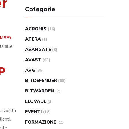
er
Categorie
ACRONIS
(16)
MSP
)
.
ATERA
(1)
ta alle
AVANGATE
(3)
AVAST
(63)
P
AVG
(39)
BITDEFENDER
(68)
BITWARDEN
(2)
ELOVADE
(3)
ssibilità
EVENTI
(18)
ienti.
FORMAZIONE
(11)
elle