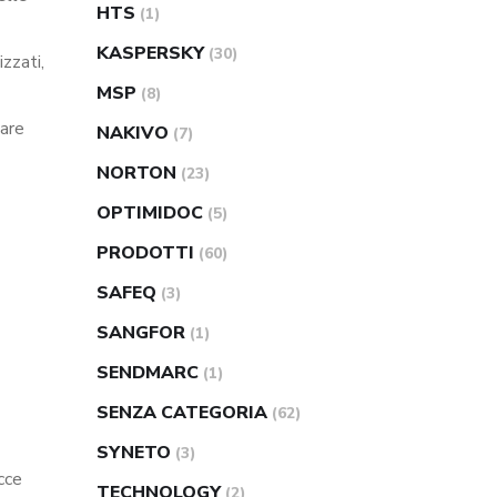
HTS
(1)
KASPERSKY
(30)
zzati,
MSP
(8)
tare
NAKIVO
(7)
NORTON
(23)
OPTIMIDOC
(5)
PRODOTTI
(60)
SAFEQ
(3)
SANGFOR
(1)
SENDMARC
(1)
SENZA CATEGORIA
(62)
SYNETO
(3)
cce
TECHNOLOGY
(2)