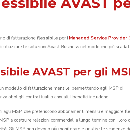
lessibile AVAST p
ne di fatturazione
flessibile
per i
Managed Service Provider
(
 utilizzare le soluzioni Avast Business nel modo che più si adat
ssibile AVAST per gli MS
 un modello di fatturazione mensile, permettendo agli MSP di
za obblighi contrattuali o annuali. I benefici includono:
oni agli MSP, che preferiscono abbonamenti mensili e maggiore fle
MSP a costruire relazioni commerciali a lungo termine con i loro cl
ità
: Gli MSP non devono più monitorare e gestire le scadenze d