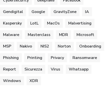
Cybersecurity
deepfake
Facebook
Gendigital
Google
GravityZone
IA
Kaspersky
LotL
MacOs
Malvertising
Malware
Masterclass
MDR
Microsoft
MSP
Nakivo
NIS2
Norton
Onboarding
Phishing
Printing
Privacy
Ransomware
Report
Sicurezza
Virus
Whatsapp
Windows
XDR