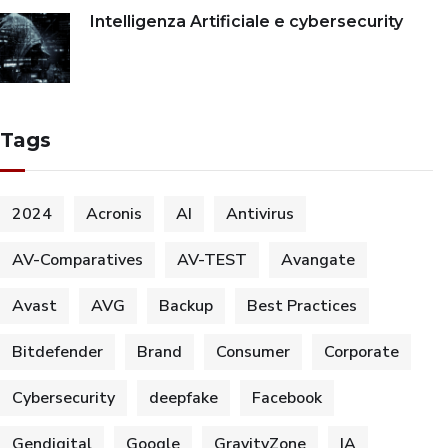
Intelligenza Artificiale e cybersecurity
Tags
2024
Acronis
AI
Antivirus
AV-Comparatives
AV-TEST
Avangate
Avast
AVG
Backup
Best Practices
Bitdefender
Brand
Consumer
Corporate
Cybersecurity
deepfake
Facebook
Gendigital
Google
GravityZone
IA