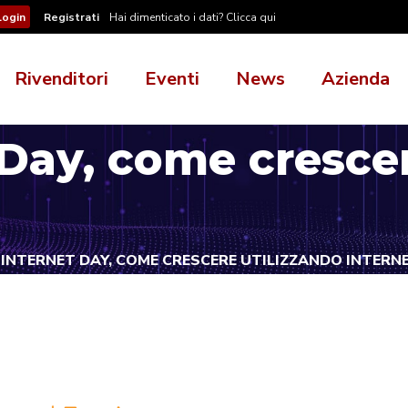
Registrati
Hai dimenticato i dati? Clicca qui
Rivenditori
Eventi
News
Azienda
 Day, come cresce
 INTERNET DAY, COME CRESCERE UTILIZZANDO INTERN