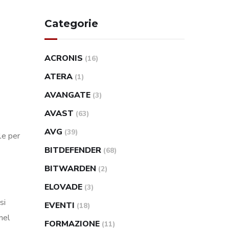
Categorie
ACRONIS
(16)
ATERA
(1)
AVANGATE
(3)
AVAST
(63)
AVG
(39)
le per
BITDEFENDER
(68)
BITWARDEN
(2)
ELOVADE
(3)
si
EVENTI
(18)
nel
FORMAZIONE
(11)