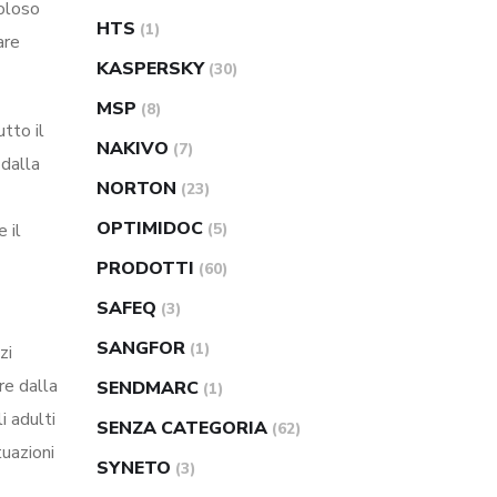
coloso
HTS
(1)
are
KASPERSKY
(30)
MSP
(8)
tto il
NAKIVO
(7)
 dalla
NORTON
(23)
OPTIMIDOC
 il
(5)
PRODOTTI
(60)
SAFEQ
(3)
SANGFOR
(1)
zi
re dalla
SENDMARC
(1)
i adulti
SENZA CATEGORIA
(62)
tuazioni
SYNETO
(3)