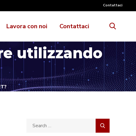
Contattaci
Lavora con noi
Contattaci
re utilizzando
ET?