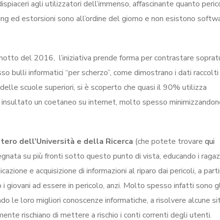
dispiaceri agli utilizzatori dell’immenso, affascinante quanto peri
ing ed estorsioni sono all’ordine del giorno e non esistono softw
motto del 2016, l’iniziativa prende forma per contrastare sopratu
bulli informatici “per scherzo”, come dimostrano i dati raccolti
delle scuole superiori, si è scoperto che quasi il 90% utilizza
insultato un coetaneo su internet, molto spesso minimizzandone
tero dell’Università e della Ricerca
(che potete trovare
qui
impegnata su più fronti sotto questo punto di vista, educando i ragaz
zione e acquisizione di informazioni al riparo dai pericoli, a parti
i giovani ad essere in pericolo, anzi. Molto spesso infatti sono gl
tando le loro migliori conoscenze informatiche, a risolvere alcune si
nte rischiano di mettere a rischio i conti correnti degli utenti.