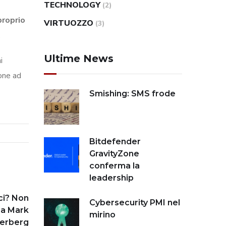
TECHNOLOGY
(2)
proprio
VIRTUOZZO
(3)
.
Ultime News
i
ione ad
Smishing: SMS frode
Bitdefender
GravityZone
conferma la
leadership
ci? Non
Cybersecurity PMI nel
 a Mark
mirino
erberg