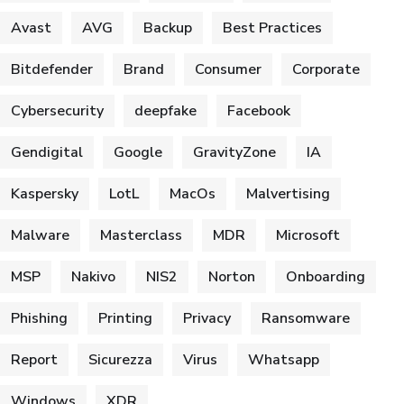
Avast
AVG
Backup
Best Practices
Bitdefender
Brand
Consumer
Corporate
Cybersecurity
deepfake
Facebook
Gendigital
Google
GravityZone
IA
Kaspersky
LotL
MacOs
Malvertising
Malware
Masterclass
MDR
Microsoft
MSP
Nakivo
NIS2
Norton
Onboarding
Phishing
Printing
Privacy
Ransomware
Report
Sicurezza
Virus
Whatsapp
Windows
XDR