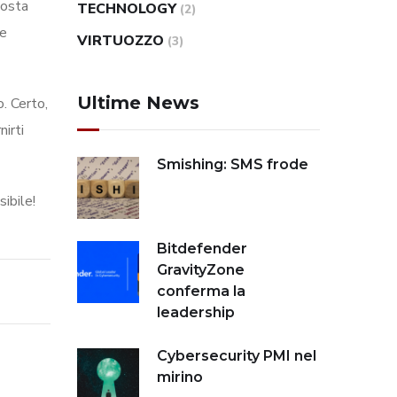
posta
TECHNOLOGY
(2)
he
VIRTUOZZO
(3)
Ultime News
. Certo,
nirti
Smishing: SMS frode
ibile!
Bitdefender
GravityZone
conferma la
leadership
Cybersecurity PMI nel
mirino