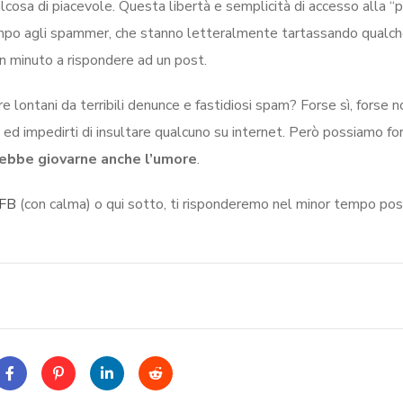
osa di piacevole. Questa libertà e semplicità di accesso alla “
 campo agli spammer, che stanno letteralmente tartassando qualc
un minuto a rispondere ad un post.
 lontani da terribili denunce e fastidiosi spam? Forse sì, forse no
a ed impedirti di insultare qualcuno su internet. Però possiamo for
ebbe giovarne anche l’umore
.
 FB
(con calma) o qui sotto, ti risponderemo nel minor tempo poss