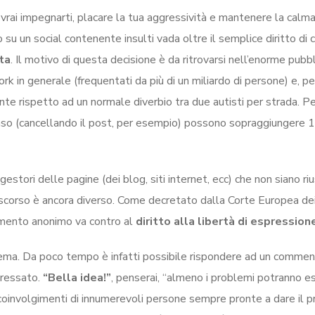
vrai impegnarti, placare la tua aggressività e mantenere la calma
su un social contenente insulti vada oltre il semplice diritto di cr
ta
. Il motivo di questa decisione è da ritrovarsi nell’enorme pubb
k in generale (frequentati da più di un miliardo di persone) e, pe
te rispetto ad un normale diverbio tra due autisti per strada. P
 senso (cancellando il post, per esempio) possono sopraggiungere 
estori delle pagine (dei blog, siti internet, ecc) che non siano rius
scorso è ancora diverso. Come decretato dalla Corte Europea dei 
ommento anonimo va contro al
diritto alla libertà di espression
lema. Da poco tempo è infatti possibile rispondere ad un comme
eressato.
“Bella idea!”
, penserai, “almeno i problemi potranno e
ti coinvolgimenti di innumerevoli persone sempre pronte a dare il p