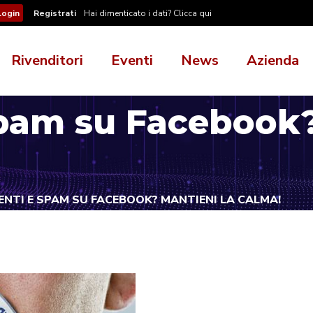
Registrati
Hai dimenticato i dati? Clicca qui
Rivenditori
Eventi
News
Azienda
am su Facebook? 
NTI E SPAM SU FACEBOOK? MANTIENI LA CALMA!