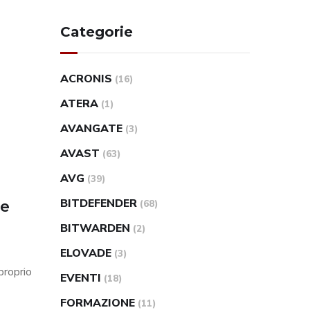
Categorie
ACRONIS
(16)
ATERA
(1)
AVANGATE
(3)
AVAST
(63)
AVG
(39)
BITDEFENDER
ce
(68)
BITWARDEN
(2)
ELOVADE
(3)
proprio
EVENTI
(18)
FORMAZIONE
(11)