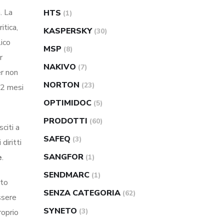
. La
HTS
(1)
itica,
KASPERSKY
(30)
lico
MSP
(8)
r
NAKIVO
(7)
er non
NORTON
(23)
12 mesi
OPTIMIDOC
(5)
PRODOTTI
(60)
citi a
SAFEQ
(3)
diritti
SANGFOR
e
.
(1)
SENDMARC
(1)
nto
SENZA CATEGORIA
(62)
ssere
SYNETO
(3)
roprio