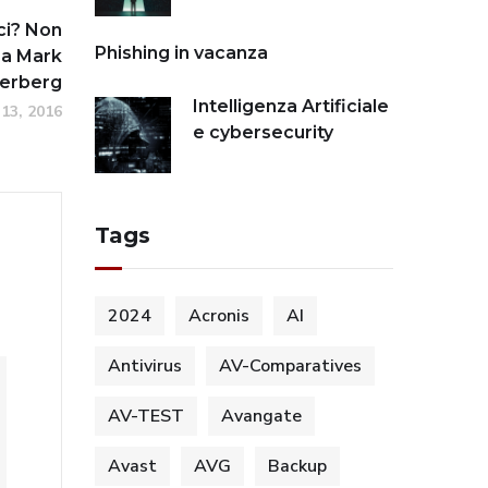
ci? Non
Phishing in vacanza
 a Mark
erberg
Intelligenza Artificiale
13, 2016
e cybersecurity
Tags
2024
Acronis
AI
Antivirus
AV-Comparatives
AV-TEST
Avangate
Avast
AVG
Backup