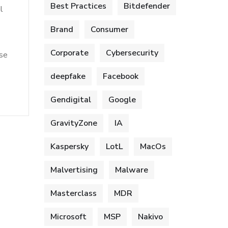
Best Practices
Bitdefender
l
Brand
Consumer
Corporate
Cybersecurity
ese
deepfake
Facebook
Gendigital
Google
GravityZone
IA
Kaspersky
LotL
MacOs
Malvertising
Malware
Masterclass
MDR
Microsoft
MSP
Nakivo