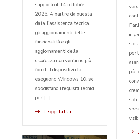
supporto il 14 ottobre
vero
2025. A partire da questa
cont
data, l’assistenza tecnica,
Parl
gli aggiornamenti delle
in p
funzionalità e gli
soci
aggiornamenti della
per 
sicurezza non verranno più
stan
forniti. I dispositivi che
più 
eseguono Windows 10, se
conv
soddisfano i requisiti tecnici
crea
per […]
solo
soci
Leggi tutto
visib
L