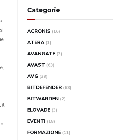
Categorie
a
si
ACRONIS
(16)
ue
ATERA
(1)
AVANGATE
(3)
AVAST
(63)
e,
AVG
(39)
BITDEFENDER
(68)
BITWARDEN
(2)
 il
ELOVADE
(3)
e
EVENTI
(18)
to
FORMAZIONE
(11)