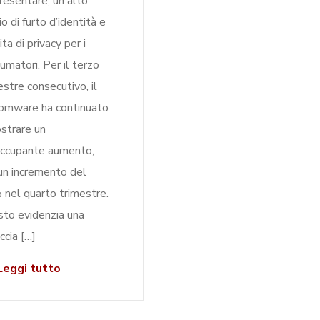
resentare, un alto
io di furto d’identità e
ta di privacy per i
umatori. Per il terzo
estre consecutivo, il
omware ha continuato
strare un
ccupante aumento,
un incremento del
nel quarto trimestre.
to evidenzia una
ccia […]
eggi tutto