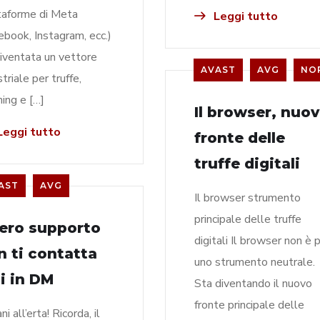
taforme di Meta
Leggi tutto
ebook, Instagram, ecc.)
diventata un vettore
AVAST
AVG
NO
triale per truffe,
hing e […]
Il browser, nuo
eggi tutto
fronte delle
truffe digitali
AST
AVG
Il browser strumento
principale delle truffe
 vero supporto
digitali Il browser non è p
n ti contatta
uno strumento neutrale.
i in DM
Sta diventando il nuovo
fronte principale delle
i all’erta! Ricorda, il