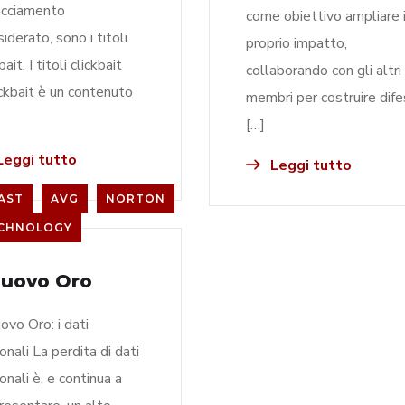
acciamento
come obiettivo ampliare i
siderato, sono i titoli
proprio impatto,
bait. I titoli clickbait
collaborando con gli altri
lickbait è un contenuto
membri per costruire dif
[…]
eggi tutto
Leggi tutto
AST
AVG
NORTON
CHNOLOGY
 Nuovo Oro
uovo Oro: i dati
onali La perdita di dati
onali è, e continua a