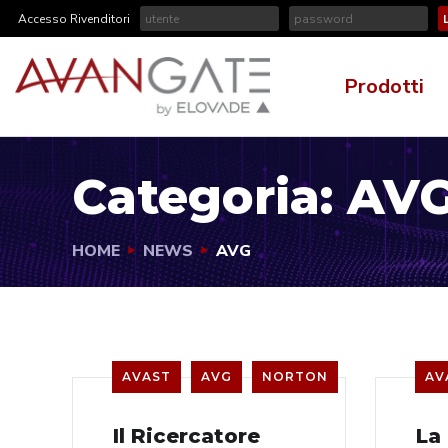
Accesso Rivenditori
Prodotti
Categoria:
AV
HOME
NEWS
AVG
AVAST
AVG
NORTON
AV
Il Ricercatore
La