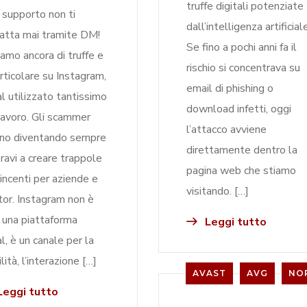
truffe digitali potenziate
 supporto non ti
dall’intelligenza artificiale
atta mai tramite DM!
Se fino a pochi anni fa il
iamo ancora di truffe e
rischio si concentrava su
articolare su Instagram,
email di phishing o
al utilizzato tantissimo
download infetti, oggi
lavoro. Gli scammer
l’attacco avviene
no diventando sempre
direttamente dentro la
bravi a creare trappole
pagina web che stiamo
incenti per aziende e
visitando. […]
tor. Instagram non è
 una piattaforma
Leggi tutto
al, è un canale per la
ilità, l’interazione […]
AVAST
AVG
NO
eggi tutto