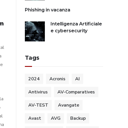
Phishing in vacanza
am
Intelligenza Artificiale
e cybersecurity
tal
a
Tags
ce
2024
Acronis
AI
Antivirus
AV-Comparatives
la
AV-TEST
Avangate
o
al
Avast
AVG
Backup
ha