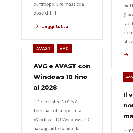
purtroppo, una massiccia
piat
dose di […]
(Fac
sia 
Leggi tutto
indus
phis
AVAST
AVG
L
AVG e AVAST con
Windows 10 fino
AV
al 2028
Il
Il 14 ottobre 2025 è
no
terminato il supporto a
ma
Windows 10 Windows 10
ha raggiunto la fine del
Riman