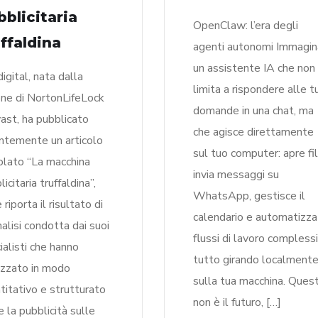
bblicitaria
OpenClaw: l’era degli
uffaldina
agenti autonomi Immagin
un assistente IA che non 
igital, nata dalla
limita a rispondere alle t
one di NortonLifeLock
domande in una chat, ma
ast, ha pubblicato
che agisce direttamente
ntemente un articolo
sul tuo computer: apre fil
tolato “La macchina
invia messaggi su
icitaria truffaldina”,
WhatsApp, gestisce il
riporta il risultato di
calendario e automatizza
nalisi condotta dai suoi
flussi di lavoro complessi,
ialisti che hanno
tutto girando localment
izzato in modo
sulla tua macchina. Ques
titativo e strutturato
non è il futuro, […]
 la pubblicità sulle