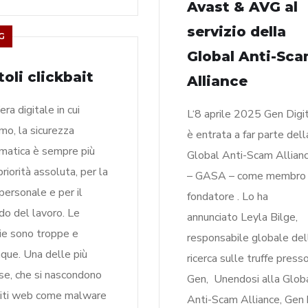
Avast & AVG al
servizio della
G
Global Anti-Sc
itoli clickbait
Alliance
era digitale in cui
L‘8 aprile 2025​ Gen Digi
amo, la sicurezza
è entrata a far parte dell
rmatica è sempre più
Global Anti-Scam Allian
priorità assoluta, per la
– GASA – come membro
 personale e per il
fondatore . Lo ha
o del lavoro. Le
annunciato Leyla Bilge,
die sono troppe e
responsabile globale del
que. Una delle più
ricerca sulle truffe press
use, che si nascondono
Gen, Unendosi alla Glob
siti web come malware
Anti-Scam Alliance, Gen 