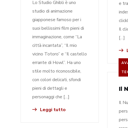
Lo Studio Ghibli è uno
e tr
studio di animazione
inde
giapponese famoso per i
click
suoi bellissimi film pieni di
Il c
immaginazione, come “La
[…]
città incantata”, “Il mio
L
vicino Totoro” e “Il castello
errante di Howl”. Ha uno
AV
stile molto riconoscibile,
TE
con colori delicati, sfondi
pieni di dettagli e
Il
personaggi che […]
Il N
Leggi tutto
pers
pers