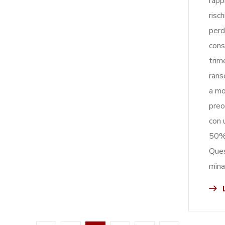
rapp
risch
perdi
cons
trim
rans
a mo
preo
con 
50% 
Ques
mina
L