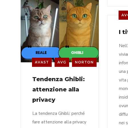
AV
I t
Nell’
vivi
info
AVAST
AVG
NORTON
una 
Tendenza Ghibli:
vita
mond
attenzione alla
insi
privacy
ovun
La tendenza Ghibli: perché
diff
fare attenzione alla privacy
nei 