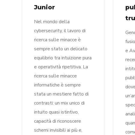
Junior
pu
tr
Nel mondo della
cybersecurity, il lavoro di
Gend
ricerca sulle minacce è
fusi
sempre stato un delicato
e Av
equilibrio tra intuizione pura
rece
e operatività ripetitiva. La
inti
ricerca sulle minacce
pubbl
informatiche è sempre
dove 
stata un mestiere fatto di
un’a
contrasti: un mix unico di
spec
intuito quasi istintivo,
anal
capacità di riconoscere
quan
schemi invisibili ai più e,
come