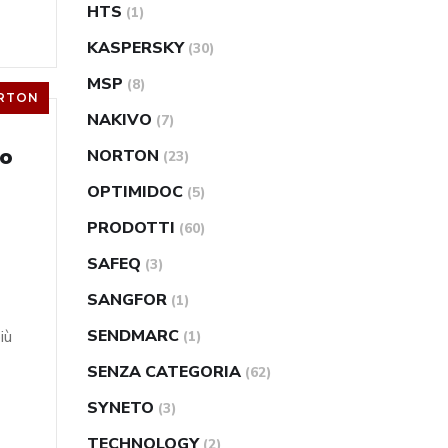
HTS
(1)
KASPERSKY
(30)
MSP
(8)
RTON
NAKIVO
(7)
vo
NORTON
(23)
OPTIMIDOC
(5)
PRODOTTI
(60)
SAFEQ
(3)
SANGFOR
(1)
SENDMARC
iù
(1)
SENZA CATEGORIA
(62)
SYNETO
(3)
TECHNOLOGY
(2)