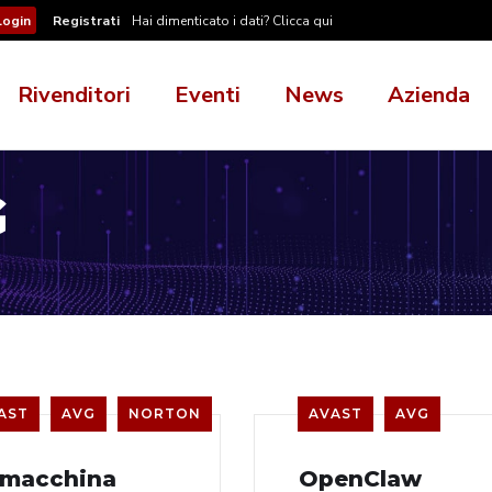
Registrati
Hai dimenticato i dati? Clicca qui
Rivenditori
Eventi
News
Azienda
G
AST
AVG
NORTON
AVAST
AVG
 macchina
OpenClaw