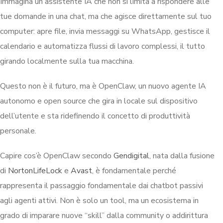
Immagina un assistente IA che non si limita a rispondere alle
tue domande in una chat, ma che agisce direttamente sul tuo
computer: apre file, invia messaggi su WhatsApp, gestisce il
calendario e automatizza flussi di lavoro complessi, il tutto
girando localmente sulla tua macchina.
Questo non è il futuro, ma è OpenClaw, un nuovo agente IA
autonomo e open source che gira in locale sul dispositivo
dell’utente e sta ridefinendo il concetto di produttività
personale.
Capire cos’è OpenClaw secondo
Gendigital
, nata dalla fusione
di
NortonLifeLock
e
Avast
, è fondamentale perché
rappresenta il passaggio fondamentale dai chatbot passivi
agli agenti attivi. Non è solo un tool, ma un ecosistema in
grado di imparare nuove “skill” dalla community o addirittura