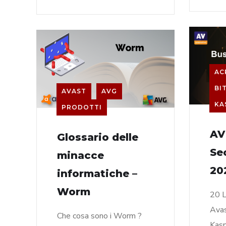
AC
BI
AVAST
AVG
KA
PRODOTTI
AV
Glossario delle
Se
minacce
20
informatiche –
Worm
20 L
Avas
Che cosa sono i Worm ?
Kasp