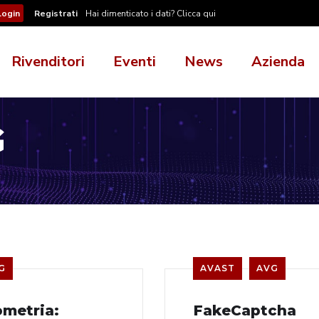
Registrati
Hai dimenticato i dati? Clicca qui
Rivenditori
Eventi
News
Azienda
G
G
AVAST
AVG
ometria:
FakeCaptcha