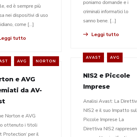
poniamo domande e i
le, ed è sempre più
criminali informatici lo
sa nei dispositivi di uso
sanno bene. […]
idiano, come […]
Leggi tutto
eggi tutto
AVAST
AVG
AST
AVG
NORTON
NIS2 e Piccole
rton e AVG
Imprese
emiati da AV-
st
Analisi Avast: La Diretti
NIS2 e il suo Impatto sul
he Norton e AVG
Piccole Imprese La
o ottenuto i titoli
Direttiva NIS2 rapprese
t Protection‘ per il