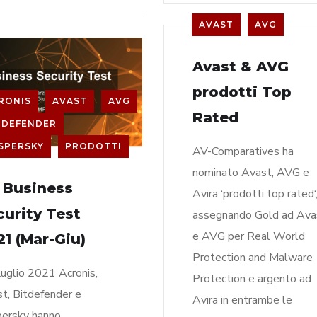
AVAST
AVG
Avast & AVG
prodotti Top
RONIS
AVAST
AVG
Rated
TDEFENDER
SPERSKY
PRODOTTI
AV-Comparatives ha
nominato Avast, AVG e
 Business
Avira ‘prodotti top rated‘
curity Test
assegnando Gold ad Ava
e AVG per Real World
21 (Mar-Giu)
Protection and Malware
uglio 2021 Acronis,
Protection e argento ad
t, Bitdefender e
Avira in entrambe le
ersky hanno