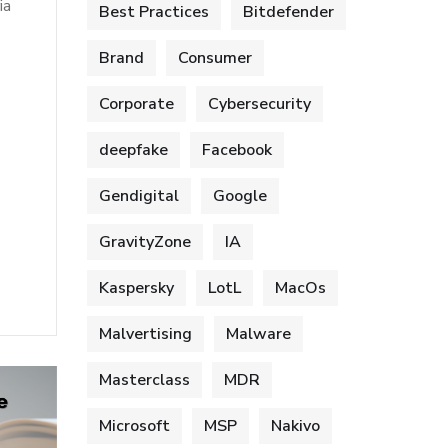
ia
Best Practices
Bitdefender
Brand
Consumer
Corporate
Cybersecurity
deepfake
Facebook
Gendigital
Google
.
GravityZone
IA
Kaspersky
LotL
MacOs
Malvertising
Malware
Masterclass
MDR
Microsoft
MSP
Nakivo