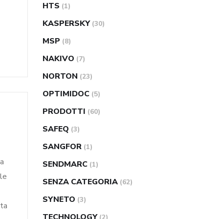
HTS
(1)
KASPERSKY
(30)
MSP
(8)
NAKIVO
(7)
NORTON
(23)
OPTIMIDOC
(5)
PRODOTTI
(60)
SAFEQ
(3)
SANGFOR
(1)
va
SENDMARC
(1)
le
SENZA CATEGORIA
(62)
SYNETO
(3)
nta
TECHNOLOGY
(2)