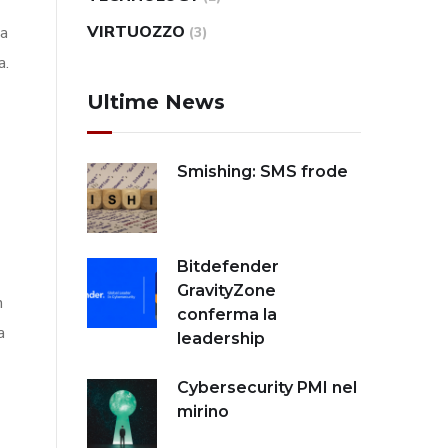
VIRTUOZZO
ea
(3)
a.
Ultime News
Smishing: SMS frode
Bitdefender
GravityZone
n
conferma la
a
leadership
Cybersecurity PMI nel
mirino