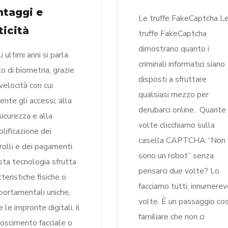
ntaggi e
Le truffe FakeCaptcha L
ticità
truffe FakeCaptcha
dimostrano quanto i
 ultimi anni si parla
criminali informatici siano
o di biometria, grazie
disposti a sfruttare
 velocità con cui
qualsiasi mezzo per
ente gli accessi, alla
derubarci online. Quante
sicurezza e alla
volte clicchiamo sulla
lificazione dei
casella CAPTCHA “Non
rolli e dei pagamenti.
sono un robot” senza
ta tecnologia sfrutta
pensarci due volte? Lo
tteristiche fisiche o
facciamo tutti, innumerev
ortamentali uniche,
volte. È un passaggio cos
 le impronte digitali, il
familiare che non ci
noscimento facciale o