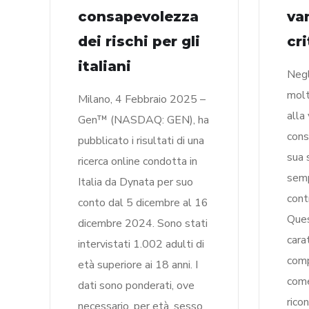
consapevolezza
va
dei rischi per gli
cri
italiani
Negli
molt
Milano, 4 Febbraio 2025 –
alla
Gen™ (NASDAQ: GEN), ha
cons
pubblicato i risultati di una
sua 
ricerca online condotta in
semp
Italia da Dynata per suo
cont
conto dal 5 dicembre al 16
Ques
dicembre 2024. Sono stati
cara
intervistati 1.002 adulti di
comp
età superiore ai 18 anni. I
come
dati sono ponderati, ove
rico
necessario, per età, sesso