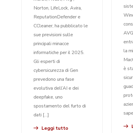
sist
Norton, LifeLock, Avira,
Wind
ReputationDefender e
cons
CCleaner, ha pubblicato le
AVG 
sue previsioni sulle
entr
principali minacce
la m
informatiche per il 2025.
Mac
Gli esperti di
è st
cybersicurezza di Gen
sicu
prevedono una fase
guad
evolutiva dell’AI e dei
prot
deepfake, uno
azie
spostamento del furto di
sape
dati […]
L
Leggi tutto