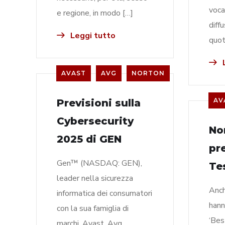
voca
e regione, in modo […]
diffu
Leggi tutto
quot
L
AVAST
AVG
NORTON
AV
Previsioni sulla
Cybersecurity
No
2025 di GEN
pr
Gen™ (NASDAQ: GEN),
Te
leader nella sicurezza
Anc
informatica dei consumatori
hann
con la sua famiglia di
‘Bes
marchi, Avast, Avg ,