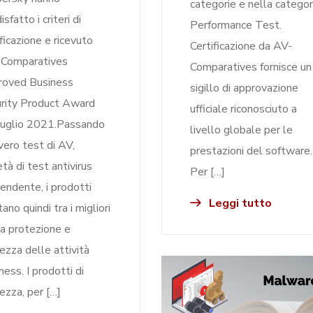
categorie e nella categor
sfatto i criteri di
Performance Test.
ificazione e ricevuto
Certificazione da AV-
-Comparatives
Comparatives fornisce un
roved Business
sigillo di approvazione
rity Product Award
ufficiale riconosciuto a
luglio 2021.Passando
livello globale per le
evero test di AV,
prestazioni del software
età di test antivirus
Per […]
pendente, i prodotti
Leggi tutto
tano quindi tra i migliori
la protezione e
rezza delle attività
ness. I prodotti di
rezza, per […]