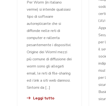
Per Worm (in italiano
soddi
verme) si intende qualsiasi
cert
tipo di software
l’AV
autoreplicante che si
App
diffonde nelle reti di
Secu
computer e rallenta
per 
pesantemente i dispositivi.
il s
Origine dei WormI mezzi
soci
più comune di diffusione dei
indi
worm sono gli allegati
risul
email, le reti di file-sharing
per 
ed i link a siti web dannosi.
sicu
Sintomi da […]
Busi
Leggi tutto
sicu