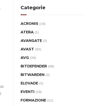
Categorie
e
ACRONIS
(16)
ATERA
(1)
AVANGATE
(3)
AVAST
(63)
AVG
(39)
BITDEFENDER
(68)
BITWARDEN
(2)
ELOVADE
(3)
oli
EVENTI
(18)
ì
FORMAZIONE
(11)