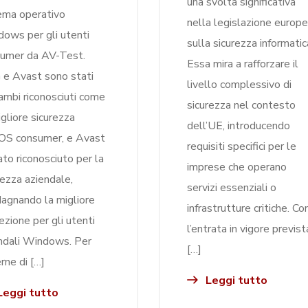
una svolta significativa
ema operativo
nella legislazione europ
ows per gli utenti
sulla sicurezza informatic
umer da AV-Test.
Essa mira a rafforzare il
e Avast sono stati
livello complessivo di
ambi riconosciuti come
sicurezza nel contesto
igliore sicurezza
dell’UE, introducendo
OS consumer, e Avast
requisiti specifici per le
ato riconosciuto per la
imprese che operano
rezza aziendale,
servizi essenziali o
agnando la migliore
infrastrutture critiche. Co
ezione per gli utenti
l’entrata in vigore previst
ndali Windows. Per
[…]
rne di […]
Leggi tutto
eggi tutto