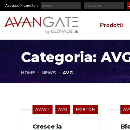
Accesso Rivenditori
Prodotti
Categoria:
AV
HOME
NEWS
AVG
AVAST
AVG
NORTON
AV
Cresce la
Bi