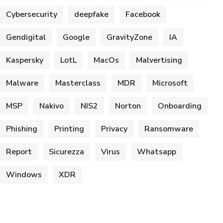
Cybersecurity
deepfake
Facebook
Gendigital
Google
GravityZone
IA
Kaspersky
LotL
MacOs
Malvertising
Malware
Masterclass
MDR
Microsoft
MSP
Nakivo
NIS2
Norton
Onboarding
Phishing
Printing
Privacy
Ransomware
Report
Sicurezza
Virus
Whatsapp
Windows
XDR