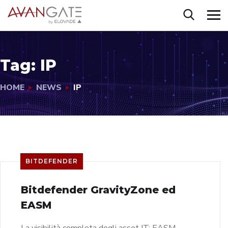
Tag:
IP
HOME
NEWS
IP
BITDEFENDER
Bitdefender GravityZone ed
EASM
La visibilità completa degli asset IT: EASM –