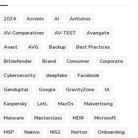
2024
Acronis
AI
Antivirus
AV-Comparatives
AV-TEST
Avangate
Avast
AVG
Backup
Best Practices
Bitdefender
Brand
Consumer
Corporate
Cybersecurity
deepfake
Facebook
Gendigital
Google
GravityZone
IA
Kaspersky
LotL
MacOs
Malvertising
Malware
Masterclass
MDR
Microsoft
MSP
Nakivo
NIS2
Norton
Onboarding