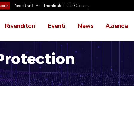
Registrati
Hai dimenticato i dati? Clicca qui
Rivenditori
Eventi
News
Azienda
rotection