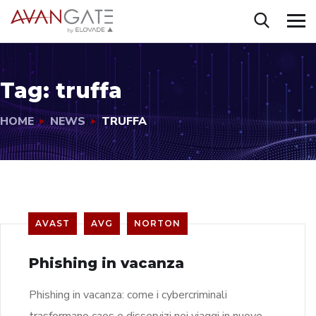
Tag:
truffa
HOME
NEWS
TRUFFA
AVAST
AVG
NORTON
Phishing in vacanza
Phishing in vacanza: come i cybercriminali
trasformano caos e disservizi nei viaggi in nuove