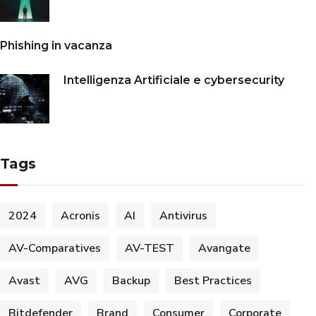
Phishing in vacanza
Intelligenza Artificiale e cybersecurity
Tags
2024
Acronis
AI
Antivirus
AV-Comparatives
AV-TEST
Avangate
Avast
AVG
Backup
Best Practices
Bitdefender
Brand
Consumer
Corporate