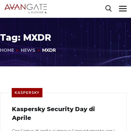
Tag:
MXDR
HOME
NEWS
MXDR
KASPERSKY
Kaspersky Security Day di
Aprile
Con l’arrivo di aprile si rinnova l’appuntamento con i