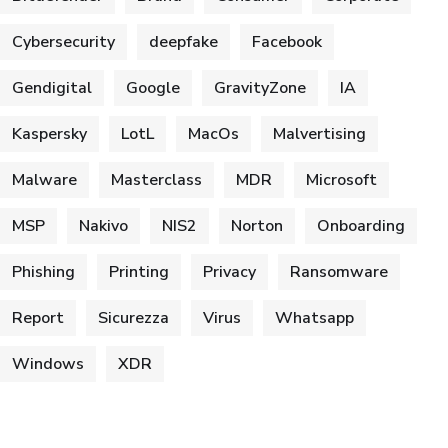
Cybersecurity
deepfake
Facebook
Gendigital
Google
GravityZone
IA
Kaspersky
LotL
MacOs
Malvertising
Malware
Masterclass
MDR
Microsoft
MSP
Nakivo
NIS2
Norton
Onboarding
Phishing
Printing
Privacy
Ransomware
Report
Sicurezza
Virus
Whatsapp
Windows
XDR