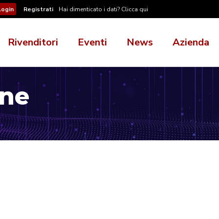
Registrati
Hai dimenticato i dati? Clicca qui
Rivenditori
Eventi
News
Azienda
one