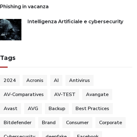
Phishing in vacanza
Intelligenza Artificiale e cybersecurity
Tags
2024
Acronis
AI
Antivirus
AV-Comparatives
AV-TEST
Avangate
Avast
AVG
Backup
Best Practices
Bitdefender
Brand
Consumer
Corporate
Cybersecurity
deepfake
Facebook