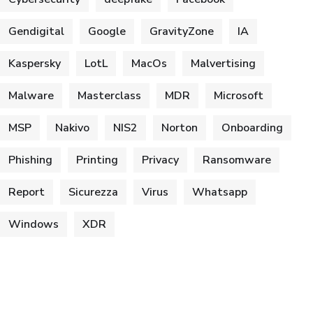
Gendigital
Google
GravityZone
IA
Kaspersky
LotL
MacOs
Malvertising
Malware
Masterclass
MDR
Microsoft
MSP
Nakivo
NIS2
Norton
Onboarding
Phishing
Printing
Privacy
Ransomware
Report
Sicurezza
Virus
Whatsapp
Windows
XDR