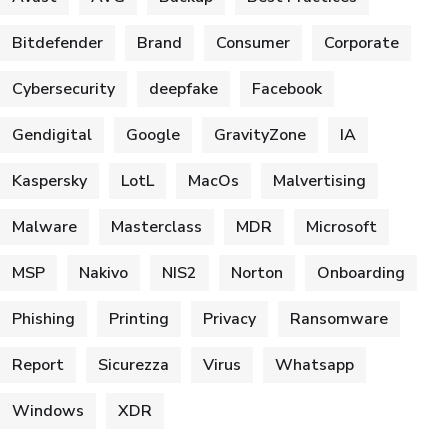
Bitdefender
Brand
Consumer
Corporate
Cybersecurity
deepfake
Facebook
Gendigital
Google
GravityZone
IA
Kaspersky
LotL
MacOs
Malvertising
Malware
Masterclass
MDR
Microsoft
MSP
Nakivo
NIS2
Norton
Onboarding
Phishing
Printing
Privacy
Ransomware
Report
Sicurezza
Virus
Whatsapp
Windows
XDR