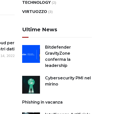
TECHNOLOGY
(2)
VIRTUOZZO
(3)
Ultime News
oud per
Bitdefender
tri dati
GravityZone
 14, 2022
conferma la
leadership
Cybersecurity PMI nel
mirino
Phishing in vacanza