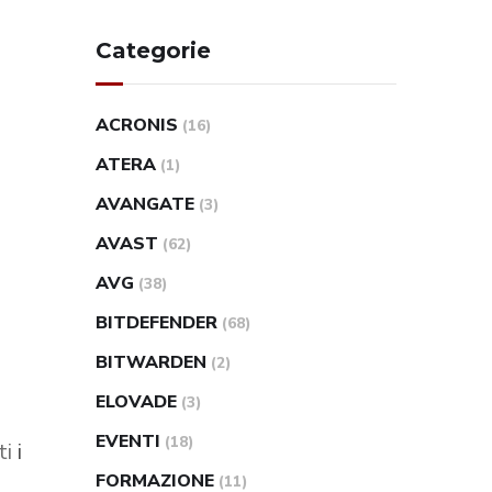
Categorie
ACRONIS
(16)
ATERA
(1)
AVANGATE
(3)
AVAST
(62)
AVG
(38)
BITDEFENDER
(68)
BITWARDEN
(2)
ELOVADE
(3)
EVENTI
(18)
ti
i
FORMAZIONE
(11)