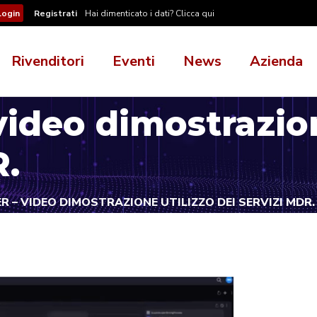
Registrati
Hai dimenticato i dati? Clicca qui
Rivenditori
Eventi
News
Azienda
video dimostrazion
R.
R – VIDEO DIMOSTRAZIONE UTILIZZO DEI SERVIZI MDR.