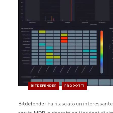
BITDEFENDER
PRODOTTI
Bitdefender
ha rilasciato un interessant