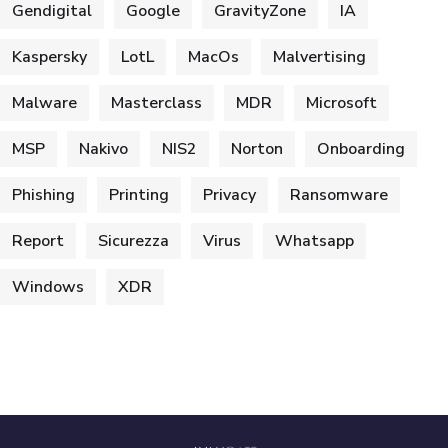
Gendigital
Google
GravityZone
IA
Kaspersky
LotL
MacOs
Malvertising
Malware
Masterclass
MDR
Microsoft
MSP
Nakivo
NIS2
Norton
Onboarding
Phishing
Printing
Privacy
Ransomware
Report
Sicurezza
Virus
Whatsapp
Windows
XDR