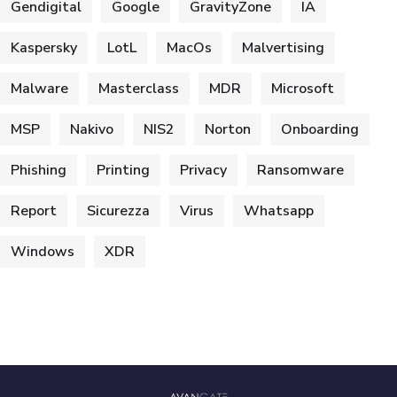
Gendigital
Google
GravityZone
IA
Kaspersky
LotL
MacOs
Malvertising
Malware
Masterclass
MDR
Microsoft
MSP
Nakivo
NIS2
Norton
Onboarding
Phishing
Printing
Privacy
Ransomware
Report
Sicurezza
Virus
Whatsapp
Windows
XDR