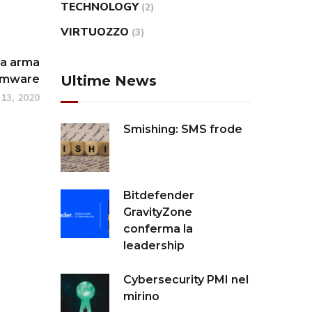
TECHNOLOGY
(2)
VIRTUOZZO
(3)
ua arma
Ultime News
somware
13, 2020
Smishing: SMS frode
Bitdefender
GravityZone
conferma la
leadership
Cybersecurity PMI nel
mirino