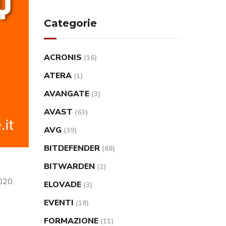
Categorie
ACRONIS
(16)
ATERA
(1)
AVANGATE
(3)
AVAST
(63)
AVG
(39)
BITDEFENDER
(68)
BITWARDEN
(2)
2020.
ELOVADE
(3)
EVENTI
(18)
FORMAZIONE
(11)