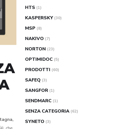
HTS
(1)
KASPERSKY
(30)
MSP
(8)
NAKIVO
(7)
NORTON
(23)
OPTIMIDOC
(5)
ZA
PRODOTTI
(60)
LA
SAFEQ
(3)
SANGFOR
(1)
SENDMARC
(1)
SENZA CATEGORIA
(62)
etagna,
SYNETO
(3)
à), che