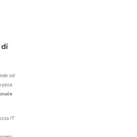
 di
ende od
a poca
ionale
rezza IT
covery,