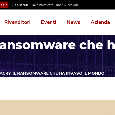
Registrati
Hai dimenticato i dati? Clicca qui
Rivenditori
Eventi
News
Azienda
Ransomware che ha
CRY, IL RANSOMWARE CHE HA INVASO IL MONDO