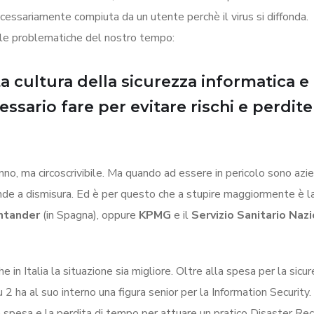
cessariamente compiuta da un utente perchè il virus si diffonda.
lle problematiche del nostro tempo:
 cultura della sicurezza informatica e
ssario fare per evitare rischi e perdite
anno, ma circoscrivibile. Ma quando ad essere in pericolo sono azi
ande a dismisura. Ed è per questo che a stupire maggiormente è l
ntander
(in Spagna), oppure
KPMG
e il
Servizio Sanitario Naz
n Italia la situazione sia migliore. Oltre alla spesa per la sicu
 ha al suo interno una figura senior per la Information Security.
ile spesa e la perdita di tempo per attuare un pratico Disaster Re