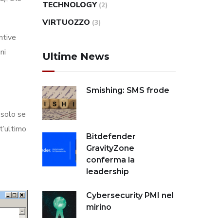
TECHNOLOGY
(2)
VIRTUOZZO
(3)
ntive
ni
Ultime News
Smishing: SMS frode
 solo se
st’ultimo
Bitdefender
GravityZone
conferma la
leadership
Cybersecurity PMI nel
mirino