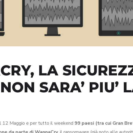
RY, LA SICUREZ
NON SARA’ PIU’ 
al 12 Maggio e per tutto il weekend
99 paesi (tra cui Gran Br
sione da parte di WannaCry
, il ransomware (già noto alle autorit