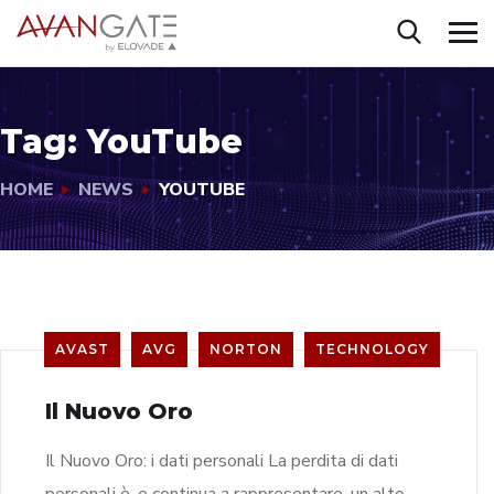
Tag:
YouTube
HOME
NEWS
YOUTUBE
AVAST
AVG
NORTON
TECHNOLOGY
Il Nuovo Oro
Il Nuovo Oro: i dati personali La perdita di dati
personali è, e continua a rappresentare, un alto