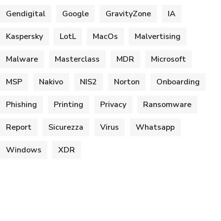
Gendigital
Google
GravityZone
IA
Kaspersky
LotL
MacOs
Malvertising
Malware
Masterclass
MDR
Microsoft
MSP
Nakivo
NIS2
Norton
Onboarding
Phishing
Printing
Privacy
Ransomware
Report
Sicurezza
Virus
Whatsapp
Windows
XDR