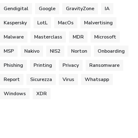
Gendigital
Google
GravityZone
IA
Kaspersky
LotL
MacOs
Malvertising
Malware
Masterclass
MDR
Microsoft
MSP
Nakivo
NIS2
Norton
Onboarding
Phishing
Printing
Privacy
Ransomware
Report
Sicurezza
Virus
Whatsapp
Windows
XDR