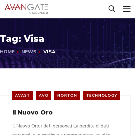
Tag:
Visa
HOME
NEWS
VISA
AVAST
AVG
NORTON
TECHNOLOGY
Il Nuovo Oro
Il Nuovo Oro: i dati personali La perdita di dati
personali è, e continua a rappresentare, un alto