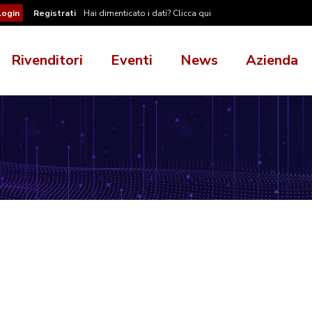
Registrati
Hai dimenticato i dati? Clicca qui
Rivenditori
Eventi
News
Azienda