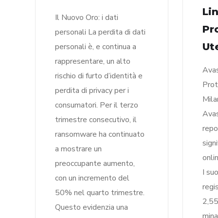
Lin
Il Nuovo Oro: i dati
Pr
personali La perdita di dati
Ut
personali è, e continua a
rappresentare, un alto
Avas
rischio di furto d’identità e
Prot
perdita di privacy per i
Mila
consumatori. Per il terzo
Avas
trimestre consecutivo, il
repo
ransomware ha continuato
sign
a mostrare un
onli
preoccupante aumento,
I su
con un incremento del
regi
50% nel quarto trimestre.
2,55
Questo evidenzia una
mina