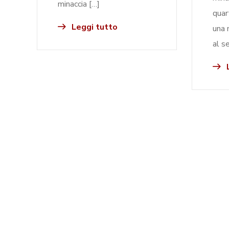
minaccia […]
quar
Leggi tutto
una 
al s
L