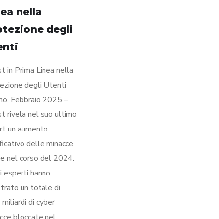
ea nella
otezione degli
enti
t in Prima Linea nella
ezione degli Utenti
no, Febbraio 2025 –
t rivela nel suo ultimo
rt un aumento
ificativo delle minacce
ne nel corso del 2024.
oi esperti hanno
strato un totale di
 miliardi di cyber
cce bloccate nel