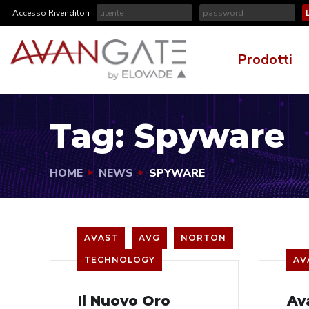
Accesso Rivenditori
Prodotti
Tag:
Spyware
HOME
NEWS
SPYWARE
AVAST
AVG
NORTON
TECHNOLOGY
AV
Il Nuovo Oro
Av