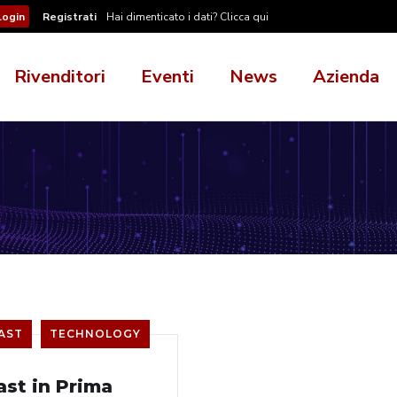
Registrati
Hai dimenticato i dati? Clicca qui
Rivenditori
Eventi
News
Azienda
AST
TECHNOLOGY
ast in Prima