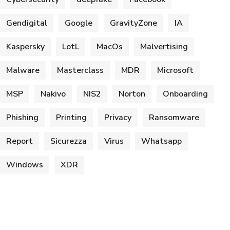
Gendigital
Google
GravityZone
IA
Kaspersky
LotL
MacOs
Malvertising
Malware
Masterclass
MDR
Microsoft
MSP
Nakivo
NIS2
Norton
Onboarding
Phishing
Printing
Privacy
Ransomware
Report
Sicurezza
Virus
Whatsapp
Windows
XDR