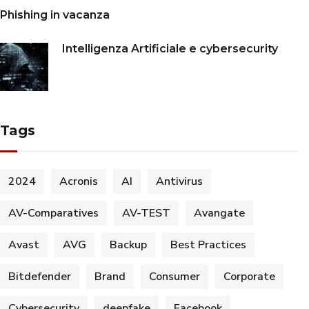
Phishing in vacanza
Intelligenza Artificiale e cybersecurity
Tags
2024
Acronis
AI
Antivirus
AV-Comparatives
AV-TEST
Avangate
Avast
AVG
Backup
Best Practices
Bitdefender
Brand
Consumer
Corporate
Cybersecurity
deepfake
Facebook