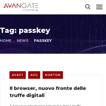
Tag:
passkey
HOME
NEWS
PASSKEY
AVAST
AVG
NORTON
Il browser, nuovo fronte delle
truffe digitali
Il browser strumento principale delle truffe