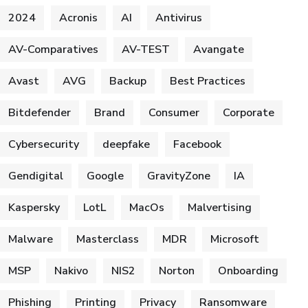
2024
Acronis
AI
Antivirus
AV-Comparatives
AV-TEST
Avangate
Avast
AVG
Backup
Best Practices
Bitdefender
Brand
Consumer
Corporate
Cybersecurity
deepfake
Facebook
Gendigital
Google
GravityZone
IA
Kaspersky
LotL
MacOs
Malvertising
Malware
Masterclass
MDR
Microsoft
MSP
Nakivo
NIS2
Norton
Onboarding
Phishing
Printing
Privacy
Ransomware