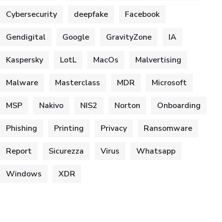
Cybersecurity
deepfake
Facebook
Gendigital
Google
GravityZone
IA
Kaspersky
LotL
MacOs
Malvertising
Malware
Masterclass
MDR
Microsoft
MSP
Nakivo
NIS2
Norton
Onboarding
Phishing
Printing
Privacy
Ransomware
Report
Sicurezza
Virus
Whatsapp
Windows
XDR