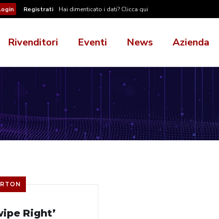
Registrati
Hai dimenticato i dati? Clicca qui
Rivenditori
Eventi
News
Azienda
RTON
wipe Right’