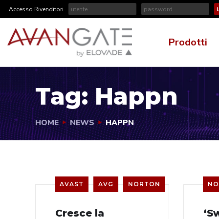
Accesso Rivenditori
Prodotti
Tag:
Happn
HOME
NEWS
HAPPN
AVAST
AVG
NORTON
NO
Cresce la
‘S