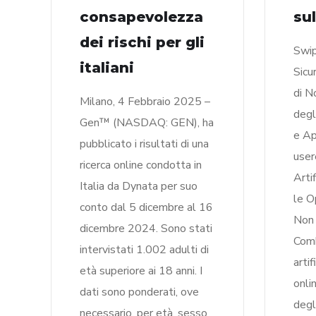
consapevolezza
su
dei rischi per gli
Swip
italiani
Sicu
di N
Milano, 4 Febbraio 2025 –
degli
Gen™ (NASDAQ: GEN), ha
e Ap
pubblicato i risultati di una
user
ricerca online condotta in
Arti
Italia da Dynata per suo
le O
conto dal 5 dicembre al 16
Non 
dicembre 2024. Sono stati
Comb
intervistati 1.002 adulti di
artif
età superiore ai 18 anni. I
onli
dati sono ponderati, ove
degli
necessario, per età, sesso