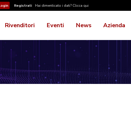
Registrati
Hai dimenticato i dati? Clicca qui
Rivenditori
Eventi
News
Azienda