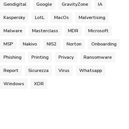
Gendigital
Google
GravityZone
IA
Kaspersky
LotL
MacOs
Malvertising
Malware
Masterclass
MDR
Microsoft
MSP
Nakivo
NIS2
Norton
Onboarding
Phishing
Printing
Privacy
Ransomware
Report
Sicurezza
Virus
Whatsapp
Windows
XDR