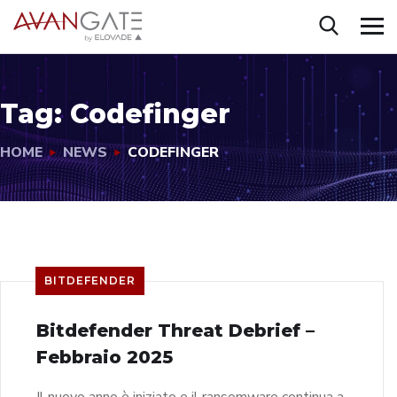
Tag:
Codefinger
HOME
NEWS
CODEFINGER
BITDEFENDER
Bitdefender Threat Debrief –
Febbraio 2025
Il nuovo anno è iniziato e il ransomware continua a