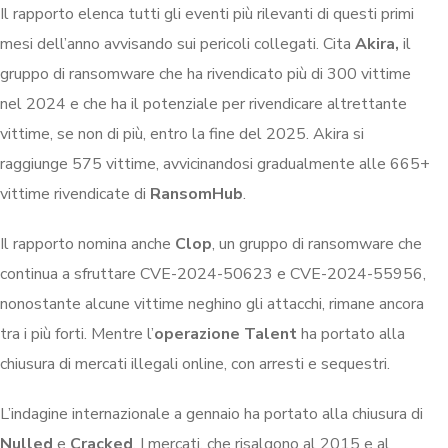
Il rapporto elenca tutti gli eventi più rilevanti di questi primi
mesi dell’anno avvisando sui pericoli collegati. Cita
Akira,
il
gruppo di ransomware che ha rivendicato più di 300 vittime
nel 2024 e che ha il potenziale per rivendicare altrettante
vittime, se non di più, entro la fine del 2025. Akira si
raggiunge 575 vittime, avvicinandosi gradualmente alle 665+
vittime rivendicate di
RansomHub
.
Il rapporto nomina anche
Clop
, un gruppo di ransomware che
continua a sfruttare CVE-2024-50623 e CVE-2024-55956,
nonostante alcune vittime neghino gli attacchi, rimane ancora
tra i più forti. Mentre l’
operazione Talent
ha portato alla
chiusura di mercati illegali online, con arresti e sequestri.
L’indagine internazionale a gennaio ha portato alla chiusura di
Nulled
e
Cracked
. I mercati, che risalgono al 2015 e al