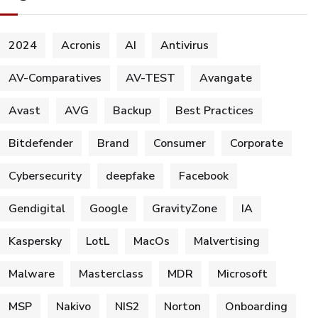
2024
Acronis
AI
Antivirus
AV-Comparatives
AV-TEST
Avangate
Avast
AVG
Backup
Best Practices
Bitdefender
Brand
Consumer
Corporate
Cybersecurity
deepfake
Facebook
Gendigital
Google
GravityZone
IA
Kaspersky
LotL
MacOs
Malvertising
Malware
Masterclass
MDR
Microsoft
MSP
Nakivo
NIS2
Norton
Onboarding