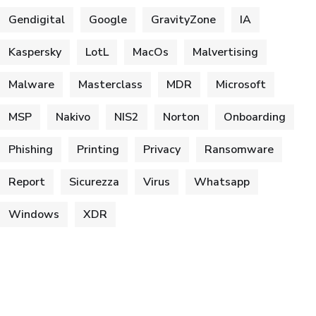
Gendigital
Google
GravityZone
IA
Kaspersky
LotL
MacOs
Malvertising
Malware
Masterclass
MDR
Microsoft
MSP
Nakivo
NIS2
Norton
Onboarding
Phishing
Printing
Privacy
Ransomware
Report
Sicurezza
Virus
Whatsapp
Windows
XDR