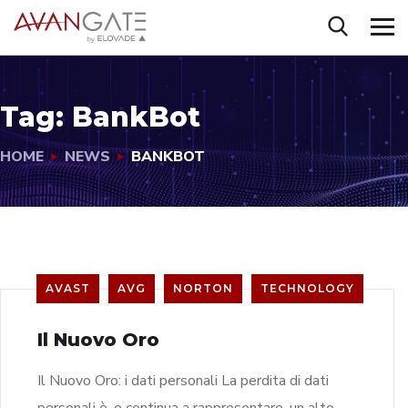
Tag:
BankBot
HOME
NEWS
BANKBOT
AVAST
AVG
NORTON
TECHNOLOGY
Il Nuovo Oro
Il Nuovo Oro: i dati personali La perdita di dati
personali è, e continua a rappresentare, un alto