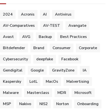
2024
Acronis
AI
Antivirus
AV-Comparatives
AV-TEST
Avangate
Avast
AVG
Backup
Best Practices
Bitdefender
Brand
Consumer
Corporate
Cybersecurity
deepfake
Facebook
Gendigital
Google
GravityZone
IA
Kaspersky
LotL
MacOs
Malvertising
Malware
Masterclass
MDR
Microsoft
MSP
Nakivo
NIS2
Norton
Onboarding