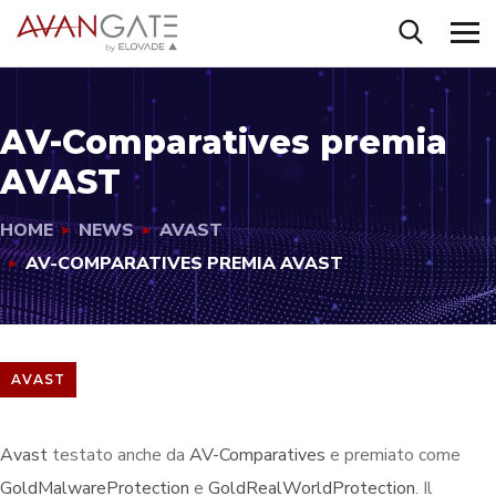
AV-Comparatives premia
AVAST
HOME
NEWS
AVAST
AV-COMPARATIVES PREMIA AVAST
AVAST
Avast
testato anche da
AV-Comparatives
e premiato come
GoldMalwareProtection
e
GoldRealWorldProtection
. Il