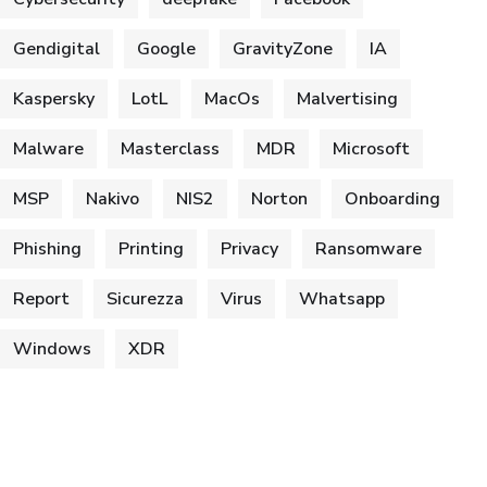
Gendigital
Google
GravityZone
IA
Kaspersky
LotL
MacOs
Malvertising
Malware
Masterclass
MDR
Microsoft
MSP
Nakivo
NIS2
Norton
Onboarding
Phishing
Printing
Privacy
Ransomware
Report
Sicurezza
Virus
Whatsapp
Windows
XDR