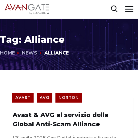
Tag:
Alliance
HOME
NEWS
ALLIANCE
AVAST
AVG
NORTON
Avast & AVG al servizio della
Global Anti-Scam Alliance
L‘8 aprile 2025​ Gen Digital è entrata a far parte