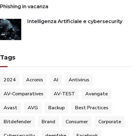
Phishing in vacanza
Intelligenza Artificiale e cybersecurity
Tags
2024
Acronis
AI
Antivirus
AV-Comparatives
AV-TEST
Avangate
Avast
AVG
Backup
Best Practices
Bitdefender
Brand
Consumer
Corporate
Cybersecurity
deepfake
Facebook